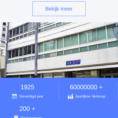
Bekijk meer
1925
60000000 +
Gevestigd jaar
Jaarlijkse Verkoop
200 +
Werknemers