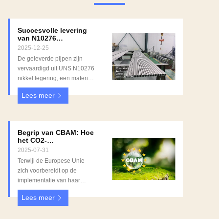
Succesvolle levering
van N10276
nikkellooipijpen aan
2025-12-25
onze Zuidoost
De geleverde pijpen zijn
Aziatische klant
vervaardigd uit UNS N10276
nikkel legering, een materiaal
dat bekend staat om zijn
Lees meer
uitzonderlijke
corrosiebestendigheid,
vooral in agressieve
omgevingen met sterke
Begrip van CBAM: Hoe
zuren, chloriden en hoge
het CO2-
temperaturen. Deze kwaliteit
grenscorrectiemechanisme
2025-07-31
van de EU de invoer
wordt veel gebruikt in
Terwijl de Europese Unie
van staal en roestvrij
industrieën zoals chemische
zich voorbereidt op de
staal zal beïnvloeden
verwerking, olie & gas,
implementatie van haar
petrochemie,
Carbon Border Adjustment
energieopwekking en
Lees meer
Mechanism (CBAM),
milieubescherming. Alle
beginnen veel bedrijven in
pijpen zijn geproduceerd in