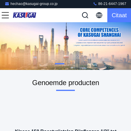
hechao@kasugai-group.co.jp
86-21-6447-1967
Citaat
Genoemde producten