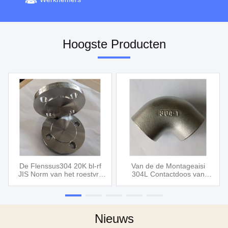
Hoogste Producten
De Flenssus304 20K bl-rf
Van de de Montageaisi
JIS Norm van het roestvrij
304L Contactdoos van
staal Blinde Opgeheven
90DEG CL150 Roestvrij
Gezicht
staal Gegoten het
Lassenelleboog
Nieuws