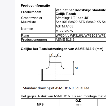
Productinformatie
Van het het Roestvrije staalui
Productnaam
Gelijk T-stuk
Groottewaaier
Afmeting: 1/2“ aan 48“
Muurdikte
Sch10S Sch20 STD Sch40 XS Sc
ASTM A403
Normen
MSS SP-75
Rang
WP304/L WP316/L WP310S WP3
Productienormen
ASME B16.9
Gelijke het T-stukafmetingen van ASME B16.9 (mm)
Het gelijke T-stuk van ASME B16.9 is een montage met dr
O.D
NPS
mm