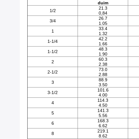
duim
21.3
1/2
0,84
26.7
3/4
1.05
33.4
1
1.32
42.2
1-1/4
1.66
48.3
1-1/2
1.90
60.3
2
2.38
73.0
2-1/2
2.88
88.9
3
3.50
101.6
3-1/2
4.00
114.3
4
4.50
141.3
5
5.56
168.3
6
6.62
219.1
8
8.62