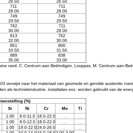
26.50
26.50
711
711
28.00
28.00
749
749
29.50
29.50
762
711
30.00
28.00
813
762
32.00
30.00
851
800
33.50
31.50
889
838
35.00
33.00
huine rand; C: Centrum-aan-Beëindigen, Looppas; M: Centrum-aan-Beëi
03 verwijst naar het materiaal van gesmede en gerolde austenitic roe
n als techniekindustrie, installaties enz. worden gebruikt van de ene
menstelling (%)
Si
Ni
Cr
Mo
Ti
﹍
﹍
1.00
8.0-11.0
18.0-22.0
﹍
﹍
1.00
8.0-12.0
18.0-22.0
﹍
﹍
1.00
19.0-22.0
24.0-26.0
1.00
10.0-14.0
16.0-18.0
2.00-3.00