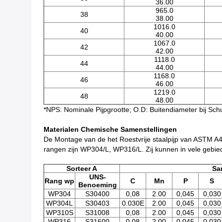
36.00
965.0
38
38.00
1016.0
40
40.00
1067.0
42
42.00
1118.0
44
44.00
1168.0
46
46.00
1219.0
48
48.00
*NPS: Nominale Pijpgrootte; O.D: Buitendiameter bij Sc
Materialen Chemische Samenstellingen
De Montage van de het Roestvrije staalpijp van ASTM A4
rangen zijn WP304/L, WP316/L. Zij kunnen in vele gebiede
Sorteer A
Sa
UNS-
Rang wp
C
Mn
P
S
Benoeming
WP304
S30400
0,08
2.00
0,045
0,030
WP304L
S30403
0.030E
2.00
0,045
0,030
WP310S
S31008
0,08
2.00
0,045
0,030
WP316
S31600
0,08
2.00
0,045
0,030