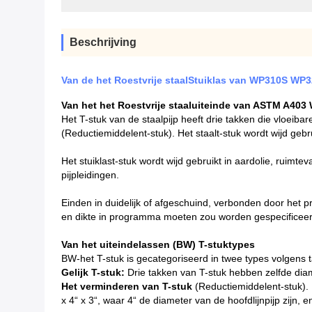
Beschrijving
Van de het Roestvrije staalStuiklas van WP310S WP
Van het het Roestvrije staaluiteinde van ASTM A40
Het T-stuk van de staalpijp heeft drie takken die vloeib
(Reductiemiddelent-stuk). Het staalt-stuk wordt wijd gebr
Het stuiklast-stuk wordt wijd gebruikt in aardolie, ruimte
pijpleidingen.
Einden in duidelijk of afgeschuind, verbonden door het 
en dikte in programma moeten zou worden gespecificeerd
Van het uiteindelassen (BW) T-stuktypes
BW-het T-stuk is gecategoriseerd in twee types volgens t
Gelijk T-stuk:
Drie takken van T-stuk hebben zelfde dia
Het verminderen van T-stuk
(Reductiemiddelent-stuk). 
x 4“ x 3“, waar 4“ de diameter van de hoofdlijnpijp zijn, 