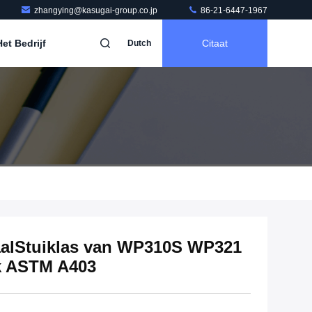
zhangying@kasugai-group.co.jp
86-21-6447-1967
et Bedrijf
Citaat
Dutch
taalStuiklas van WP310S WP321
uk ASTM A403