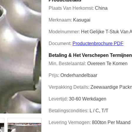
Plaats Van Herkomst:
China
Merknaam:
Kasugai
Modelnummer:
Het Gelijke T-Stuk Va
Document:
Productenbrochure PDF
Betaling & Het Verschepen Termijnen
Min. Bestelaantal:
Overeen Te Komen
Prijs:
Onderhandelbaar
Verpakking Details:
Zeewaardige Pack
Levertijd:
30-60 Werkdagen
Betalingscondities:
L / C, T/T
Levering Vermogen:
800ton Per Maand