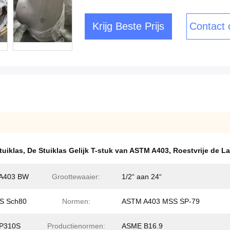
Krijg Beste Prijs
Contact
tuiklas
,
De Stuiklas Gelijk T-stuk van ASTM A403
,
Roestvrije de 
M A403 BW
Groottewaaier:
1/2“ aan 24“
S Sch80
Normen:
ASTM A403 MSS SP-79
P310S
Productienormen:
ASME B16.9