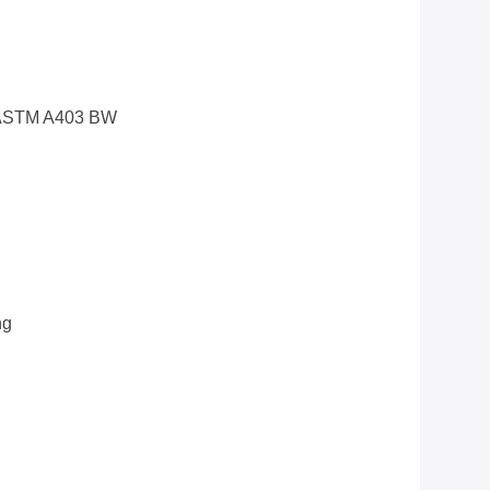
n ASTM A403 BW
ng