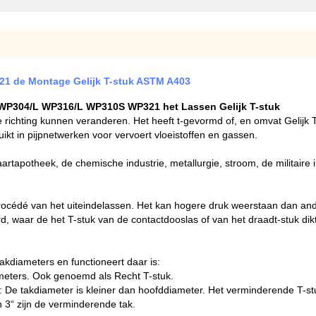
321 de Montage Gelijk T-stuk ASTM A403
3 WP304/L WP316/L WP310S WP321 het Lassen Gelijk T-stuk
are richting kunnen veranderen. Het heeft t-gevormd of, en omvat Gelij
uikt in pijpnetwerken voor vervoert vloeistoffen en gassen.
vaartapotheek, de chemische industrie, metallurgie, stroom, de militaire
procédé van het uiteindelassen. Het kan hogere druk weerstaan dan ande
, waar de het T-stuk van de contactdooslas of van het draadt-stuk dik
akdiameters en functioneert daar is:
meters. Ook genoemd als Recht T-stuk.
: De takdiameter is kleiner dan hoofddiameter. Het verminderende T-s
en 3“ zijn de verminderende tak.