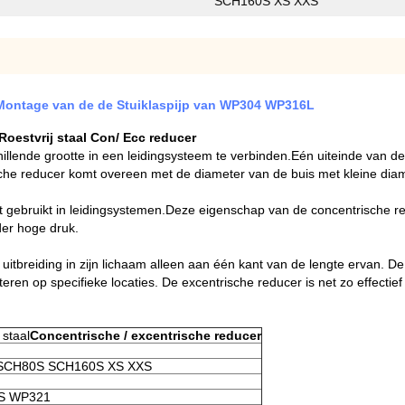
SCH160S XS XXS
e Montage van de de Stuiklaspijp van WP304 WP316L
stvrij staal Con/ Ecc reducer
illende grootte in een leidingsysteem te verbinden.Eén uiteinde van 
sche reducer komt overeen met de diameter van de buis met kleine diam
dt gebruikt in leidingsystemen.Deze eigenschap van de concentrische 
der hoge druk.
tbreiding in zijn lichaam alleen aan één kant van de lengte ervan. De a
eren op specifieke locaties. De excentrische reducer is net zo effectief
 staal
Concentrische / excentrische reducer
SCH80S SCH160S XS XXS
S WP321