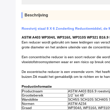
Beschrijving
Roestvrij staal 8 X 6 Zonderling Reductiemiddel, d
ASTM A403 WP304/L WP316/L WP310S WP321 B16.9 Roe
Een reducer wordt gebruikt om twee leidingen van versch
grote diameter en het andere uiteinde van de concentri
Een concentrische reducer is een soort reducer die wor
vloeistofstroomsystemen waar er een risico op breuk on
De excentrische reducer is een vreemde vorm. Het heeft ui
buizen.Dit maakt het gemakkelijk om te richten en te hant
Productinformatie
Productnaam
ASTM A403 B16.9 roestvrij
Groottebereik
1/2 ̊ tot 48 ̊
Wanddikte
SCH5S SCH10S SCH40S 
Normen
ASTM A234
Graad
WP304/L WP316/L WP310