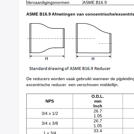
Vervaardigingsnormen
ASME B16.9
ASME B16.9 Afmetingen van concentrische/excentri
De reducers worden vaak gebruikt wanneer de pijpleiding
excentrische reducer: een verschoven middellijn.
O.D.L.
NPS
mm
Inch
26.7
3/4 x 1/2
1.05
26.7
3/4 x 3/8
1.05
33.4
1 x 3/4