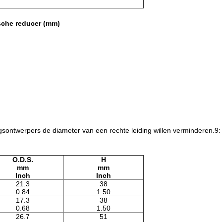
sche reducer (mm)
sontwerpers de diameter van een rechte leiding willen verminderen.9:
O.D.S.
H
mm
mm
Inch
Inch
21.3
38
0.84
1.50
17.3
38
0.68
1.50
26.7
51