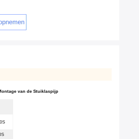
 opnemen
ontage van de Stuiklaspijp
0S
0S