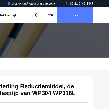
zhangying@kasugai-group.co.jp
86-21-6447-1967
et Bedrijf
Citaat
Dutch
nderling Reductiemiddel, de
klaspijp van WP304 WP316L