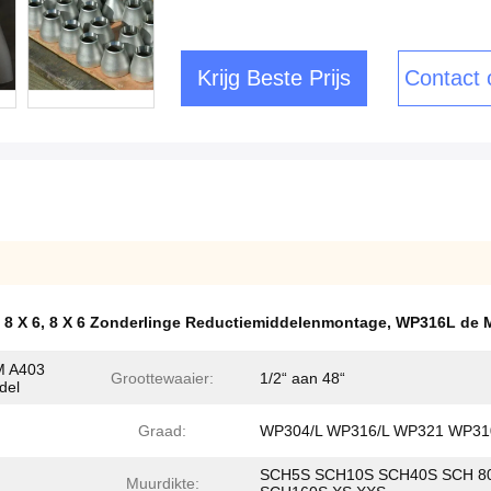
Krijg Beste Prijs
Contact
 8 X 6
,
8 X 6 Zonderlinge Reductiemiddelenmontage
,
WP316L de M
TM A403
Groottewaaier:
1/2“ aan 48“
del
Graad:
WP304/L WP316/L WP321 WP31
SCH5S SCH10S SCH40S SCH 8
Muurdikte: