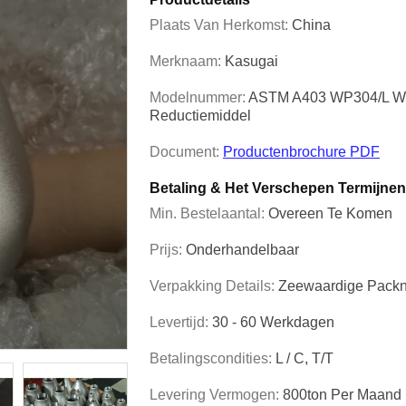
Plaats Van Herkomst:
China
Merknaam:
Kasugai
Modelnummer:
ASTM A403 WP304/L WP
Reductiemiddel
Document:
Productenbrochure PDF
Betaling & Het Verschepen Termijnen
Min. Bestelaantal:
Overeen Te Komen
Prijs:
Onderhandelbaar
Verpakking Details:
Zeewaardige Pack
Levertijd:
30 - 60 Werkdagen
Betalingscondities:
L / C, T/T
Levering Vermogen:
800ton Per Maand