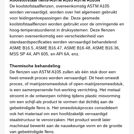
Koolstofstaal flens-ASTM A105 ASTM A105N
De koolstofstaalflenzen, overeenkomstig ASTM A105
worden vervaardigd, worden over het algemeen gebruikt
voor leidingentoepassingen die. Deze gesmede
koolstofstaalflenzen worden gebruikt voor de omringende en
hoog-temperatuurdienst in druksystemen. Deze flenzen
kunnen overeenkomstig een verscheidenheid van
standaardspecificaties worden vervaardigd behandelend
ASME B16.5, ASME B16.47, ASME B16.48, ASME B16.36,
MSS SP 44, API 605, en API 6A, enz.
Thermische behandeling
De flenzen van ASTM A105 zullen als één stuk door een
heet-smeedt proces worden vervaardigd. Dit heet-smeedt
proces, of matrijzensmeedstuk of open-matrijzensmeedstuk,
is een samenpersende hot-working verrichting. Het metaal
stroomt in de ontworpen richting tijdens plastic misvorming
om een schijf-als product te vormen dat dichtbij aan de
gebeëindigde flens is. Het smeedstukproces consolideert
ook het materiaal om een hoofdzakelijk vervaardigd
staalstructuur te veroorzaken. Het product wordt later
machinaal bewerkt aan de nauwkeurige vorm en de grootte
van gebeëindigde flens.