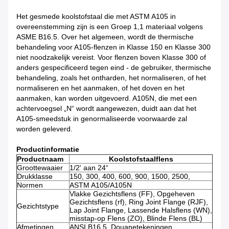
Het gesmede koolstofstaal die met ASTM A105 in
overeenstemming zijn is een Groep 1,1 materiaal volgens
ASME B16.5. Over het algemeen, wordt de thermische
behandeling voor A105-flenzen in Klasse 150 en Klasse 300
niet noodzakelijk vereist. Voor flenzen boven Klasse 300 of
anders gespecificeerd tegen eind - de gebruiker, thermische
behandeling, zoals het ontharden, het normaliseren, of het
normaliseren en het aanmaken, of het doven en het
aanmaken, kan worden uitgevoerd. A105N, die met een
achtervoegsel „N“ wordt aangewezen, duidt aan dat het
A105-smeedstuk in genormaliseerde voorwaarde zal
worden geleverd.
Productinformatie
Productnaam
Koolstofstaalflens
Groottewaaier
1/2' aan 24“
Drukklasse
150, 300, 400, 600, 900, 1500, 2500,
Normen
ASTM A105/A105N
Vlakke Gezichtsflens (FF), Opgeheven
Gezichtsflens (rf), Ring Joint Flange (RJF),
Gezichtstype
Lap Joint Flange, Lassende Halsflens (WN),
misstap-op Flens (ZO), Blinde Flens (BL)
Afmetingen
ANSI B16.5, Douanetekeningen