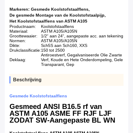
Markeren:
Gesmede Koolstofstaalflens
,
De gesmede Montage van de Koolstofstaalpijp
,
Het Koolstofstaalflens van ASTM A105
Productnaam:
Koolstofstaalflens
Materiaal:
ASTM A105/A105N
Groottewaaier:
1/2“ aan 24“, aangepaste acc. aan tekening
Normen:
ASTM A105/A105N
Dikte:
Sch5S aan Sch160, XXS
Drukclassificatie:
150 tot 2500
Antiroestverf, Gegalvaniseerde Olie Zwarte
Deklaag:
Verf, Koude en Hete Onderdompeling, Gele
Transparant, Gep
Beschrijving
Gesmede Koolstofstaalflens
Gesmeed ANSI B16.5 rf van
ASTM A105 ASME FF RJF LJF
ZODAT SW-Aangepaste BL WN