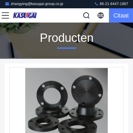
zhangying@kasugai-group.co.jp
86-21-6447-1967
Citaat
Producten