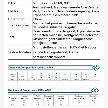
Dikte
Sch5S aan Sch160, XXS
Antiroestverf, Gegalvaniseerde Olie Zwarte
Deklaag
Verf, Koude en Hete Onderdompeling, Gele
Transparant, Geplateerd Zink
Oorsprong
China
Marine, het pompen, chemische productie,
Toepassingen
de voedselindustrie, irrigatie
Direct-reading Spectrograaf, Hydrostatische
het testen machine, Röntgenstraaldetector,
Test
Ultrasone gebrekdetector, Magnetische
deeltjesdetector
Grondstoffencertificaat, 100%-het Rapport
Testcertificaten
van de Radiografietest, Derde
partijinspectierapport