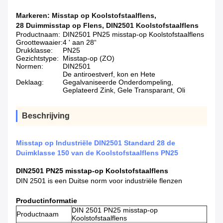
Markeren:
Misstap op Koolstofstaalflens
,
28 Duimmisstap op Flens
,
DIN2501 Koolstofstaalflens
Productnaam:
DIN2501 PN25 misstap-op Koolstofstaalflens
Groottewaaier:
4 ' aan 28“
Drukklasse:
PN25
Gezichtstype:
Misstap-op (ZO)
Normen:
DIN2501
De antiroestverf, kon en Hete
Deklaag:
Gegalvaniseerde Onderdompeling,
Geplateerd Zink, Gele Transparant, Oli
Beschrijving
Misstap op Industriële DIN2501 Standard 28 de
Duimklasse 150 van de Koolstofstaalflens PN25
DIN2501 PN25 misstap-op Koolstofstaalflens
DIN 2501 is een Duitse norm voor industriële flenzen
Productinformatie
DIN 2501 PN25 misstap-op
Productnaam
Koolstofstaalflens