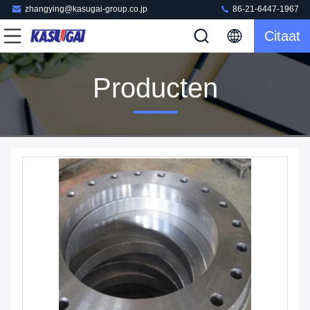
zhangying@kasugai-group.co.jp
86-21-6447-1967
Citaat
Producten