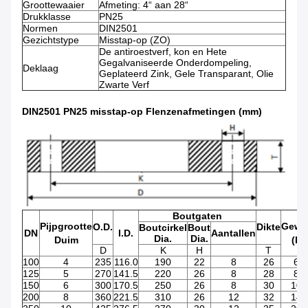
Groottewaaier
Afmeting: 4“ aan 28“
Drukklasse
PN25
Normen
DIN2501
Gezichtstype
Misstap-op (ZO)
De antiroestverf, kon en Hete
Gegalvaniseerde Onderdompeling,
Deklaag
Geplateerd Zink, Gele Transparant, Olie
Zwarte Verf
DIN2501 PN25 misstap-op Flenzenafmetingen (mm)
Boutgaten
Pijpgrootte
Gewi
O.D.
Dikte
Boutcirkel
Bout
DN
I.D.
Aantallen
Dia.
Dia.
Duim
(kg
D
K
H
T
100
4
235
116.0
190
22
8
26
6.1
125
5
270
141.5
220
26
8
28
8.2
150
6
300
170.5
250
26
8
30
10.
200
8
360
221.5
310
26
12
32
14.