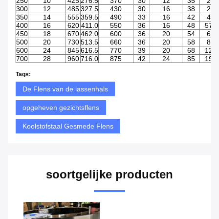
250
10
425
276.5
370
30
12
35
20.
300
12
485
327.5
430
30
16
38
26.
350
14
555
359.5
490
33
16
42
41.
400
16
620
411.0
550
36
16
48
576.
450
18
670
462.0
600
36
20
54
69.
500
20
730
513.5
660
36
20
58
86.
600
24
845
616.5
770
39
20
68
127.
700
28
960
716.0
875
42
24
85
192.
Tags:
De Flens van de lassenhals
opgeheven gezichtsflens
Koolstofstaal Gesmede Flens
soortgelijke producten