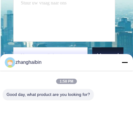
Verzend
zhanghaibin
1:58 PM
Good day, what product are you looking for?
Kasugai Shanghai Co., Ltd.
zhangying@kasugai-group.c
o.jp
86-21-6447-1967