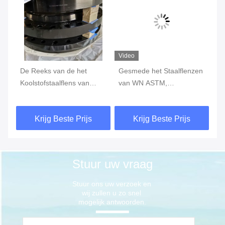
Video
De Reeks van de het
Gesmede het Staalflenzen
Co
Koolstofstaalflens van
van WN ASTM,
de
ASME B16.47 een de Hals
Koolstofstaal Gesmede
Ge
TM
Blinde Klasse 150 van het
Flenzen 24 Duimklasse
Ko
Krijg Beste Prijs
Krijg Beste Prijs
26 Duimlassen
1500
Stuur uw vraag
Stuur ons uw verzoek en 
wij zullen u zo snel 
mogelijk antwoorden.