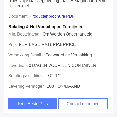
Roestvrij Staal Gegoten Ingepast Hexagonaal Recht
Uitsteeksel
Document:
Productenbrochure PDF
Betaling & Het Verschepen Termijnen
Min. Bestelaantal:
Om Worden Onderhandeld
Prijs:
PER BASE MATERIAL PRICE
Verpakking Details:
Zeewaardige Verpakking
Levertijd:
60 DAGEN VOOR ÉÉN CONTAINER
Betalingscondities:
L / C, T/T
Levering Vermogen:
100 TON/MAAND
Krijg Beste Prijs
Contact opnemen