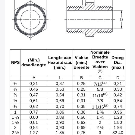
Nominale
Breedte
Lengte aan
Vlakke
Droeg
(Min.)
over
NPS
Hexuitdraai.
(min.)
Dia.
draadlengte
Vlakten
(min.)
Breedte
(max.)
(B)
A
L
B
C
D
(a)
⅛
0,31
0,37
0,25
0,21
7/16
¼
0,46
0,53
0,25
5/8
0,30
(a)
⅜
0,47
0,54
0,31
0,42
11/16
½
0,61
0,69
0,31
7/8
0,54
(a)
¾
0,62
0,70
0,38
0,74
1 1/16
1
0,77
0,86
0,38
1 ⅜
0,96
1 ¼
0,80
0,89
0,56
1 ¾
1.28
1 ½
0,81
0,90
0,62
2
1.50
2
0,84
0,93
0,69
2 ½
1.94
2 ½
1.27
1.35
0,75
3
32.40