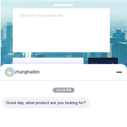
Verzend
zhanghaibin
12:34 PM
Good day, what product are you looking for?
Kasugai Shanghai Co., Ltd.
zhangying@kasugai-group.c