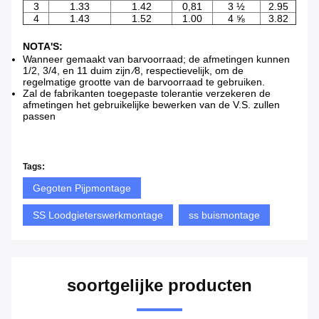
3
1.33
1.42
0,81
3 ½
2.95
4
1.43
1.52
1.00
4 ⅝
3.82
NOTA'S:
Wanneer gemaakt van barvoorraad; de afmetingen kunnen
1/2, 3/4, en 11 duim zijn ∕8, respectievelijk, om de
regelmatige grootte van de barvoorraad te gebruiken.
Zal de fabrikanten toegepaste tolerantie verzekeren de
afmetingen het gebruikelijke bewerken van de V.S. zullen
passen
Tags:
Gegoten Pijpmontage
SS Loodgieterswerkmontage
ss buismontage
soortgelijke producten