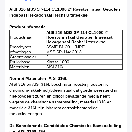
AISI 316 MSS SP-114 CL1000
2“
Roestvrij staal Gegoten
Ingepast Hexagonaal Recht Uitsteeksel
Productinformatie
AISI 316 MSS SP-114 CL1000
2“
Productnaam
Roestvrij staal Gegoten Ingepast
Hexagonaal Recht Uitsteeksel
Draadtypes
ASME B1.20.1 (NPT)
Afmetingen
MSS SP-114: 2018
Groottewaaier
2 „
Drukklasse
Klasse 1000
Materialen
AISI 316/L
Norm & Materialen: AISI 316L
AISI 316 en AISI 316L beschrijven roestvrij, austenitic
chromium-nikkel-molybdeen staal dat goede weerstand in
niet-oxydeert zuren en chloor bevattende media heeft.
wegens de chemische samenstelling, materiaal 316 en
materiële 316L zijn inherent corrosiebestendige
metaallegeringen.
De Benaderende Gemiddelde Chemische Samenstelling
van AISI 316/L (%)