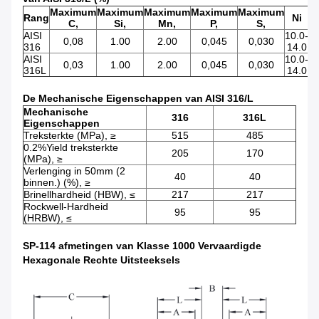
Maximum
Maximum
Maximum
Maximum
Maximum
Rang
Ni
C,
Si,
Mn,
P,
S,
AISI
10.0-
16
0,08
1.00
2.00
0,045
0,030
316
14.0
1
AISI
10.0-
16
0,03
1.00
2.00
0,045
0,030
316L
14.0
1
De Mechanische Eigenschappen van AISI 316/L
Mechanische
316
316L
Eigenschappen
Treksterkte (MPa), ≥
515
485
0.2%Yield treksterkte
205
170
(MPa), ≥
Verlenging in 50mm (2
40
40
binnen.) (%), ≥
Brinellhardheid (HBW), ≤
217
217
Rockwell-Hardheid
95
95
(HRBW), ≤
SP-114 afmetingen van Klasse 1000 Vervaardigde
Hexagonale Rechte Uitsteeksels