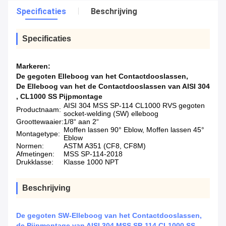
Specificaties
Beschrijving
Specificaties
Markeren:
De gegoten Elleboog van het Contactdooslassen
,
De Elleboog van het de Contactdooslassen van AISI 304
,
CL1000 SS Pijpmontage
AISI 304 MSS SP-114 CL1000 RVS gegoten
Productnaam:
socket-welding (SW) elleboog
Groottewaaier:
1/8“ aan 2“
Moffen lassen 90° Eblow, Moffen lassen 45°
Montagetype:
Eblow
Normen:
ASTM A351 (CF8, CF8M)
Afmetingen:
MSS SP-114-2018
Drukklasse:
Klasse 1000 NPT
Beschrijving
De gegoten SW-Elleboog van het Contactdooslassen,
de Pijpmontage van AISI 304 MSS SP-114 CL1000 SS