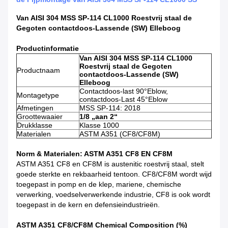
Van AISI 304 MSS SP-114 CL1000 Roestvrij staal de
Gegoten contactdoos-Lassende (SW) Elleboog
Productinformatie
Van AISI 304 MSS SP-114 CL1000
Roestvrij staal de Gegoten
Productnaam
contactdoos-Lassende (SW)
Elleboog
Contactdoos-last 90°Eblow,
Montagetype
contactdoos-Last 45°Eblow
Afmetingen
MSS SP-114: 2018
Groottewaaier
1/8 „aan 2“
Drukklasse
Klasse 1000
Materialen
ASTM A351 (CF8/CF8M)
Norm & Materialen: ASTM A351 CF8 EN CF8M
ASTM A351 CF8 en CF8M is austenitic roestvrij staal, stelt
goede sterkte en rekbaarheid tentoon. CF8/CF8M wordt wijd
toegepast in pomp en de klep, mariene, chemische
verwerking, voedselverwerkende industrie, CF8 is ook wordt
toegepast in de kern en defensieindustrieën.
ASTM A351 CF8/CF8M Chemical Composition (%)