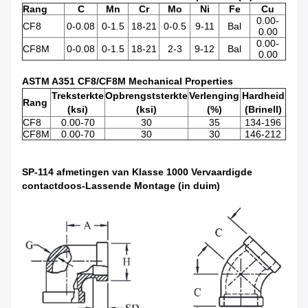
Rang
C
Mn
Cr
Mo
Ni
Fe
Cu
0.00-
CF8
0-0.08
0-1.5
18-21
0-0.5
9-11
Bal
0.00
0.00-
CF8M
0-0.08
0-1.5
18-21
2-3
9-12
Bal
0.00
ASTM A351 CF8/CF8M Mechanical Properties
Treksterkte
Opbrengststerkte
Verlenging
Hardheid
Rang
(ksi)
(ksi)
(%)
(Brinell)
CF8
0.00-70
30
35
134-196
CF8M
0.00-70
30
30
146-212
SP-114 afmetingen van Klasse 1000 Vervaardigde
contactdoos-Lassende Montage (in duim)