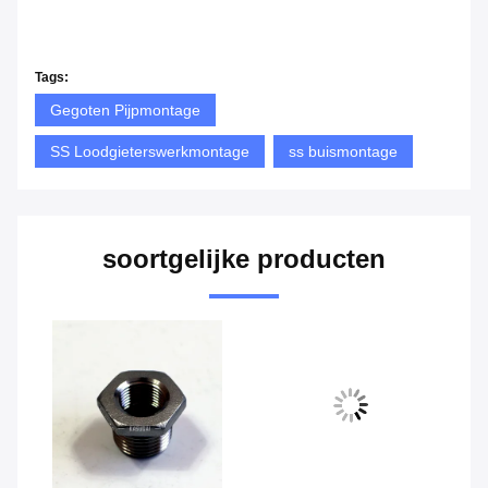
Tags:
Gegoten Pijpmontage
SS Loodgieterswerkmontage
ss buismontage
soortgelijke producten