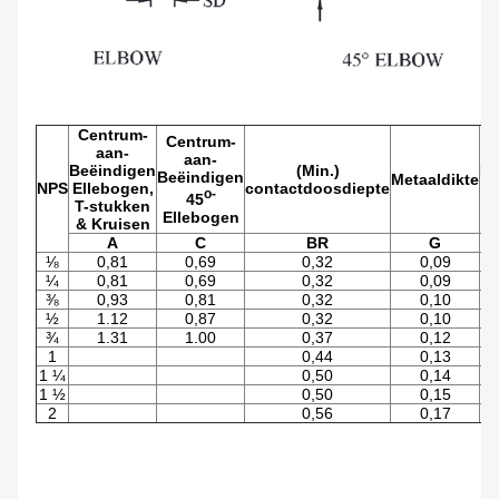
Centrum-
Centrum-
aan-
aan-
Beëindigen
(Min.)
Bu
Beëindigen
Metaaldikte
NPS
Ellebogen,
contactdoosdiepte
D
o-
45
T-stukken
Ellebogen
& Kruisen
A
C
BR
G
⅛
0,81
0,69
0,32
0,09
¼
0,81
0,69
0,32
0,09
⅜
0,93
0,81
0,32
0,10
½
1.12
0,87
0,32
0,10
¾
1.31
1.00
0,37
0,12
1
0,44
0,13
1 ¼
0,50
0,14
1 ½
0,50
0,15
2
0,56
0,17