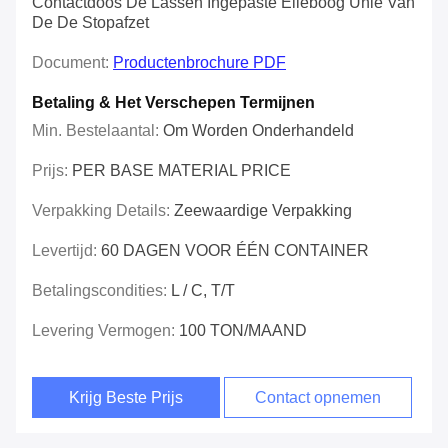
Contactdoos De Lassen Ingepaste Elleboog Unie Van
De De Stopafzet
Document:
Productenbrochure PDF
Betaling & Het Verschepen Termijnen
Min. Bestelaantal:
Om Worden Onderhandeld
Prijs:
PER BASE MATERIAL PRICE
Verpakking Details:
Zeewaardige Verpakking
Levertijd:
60 DAGEN VOOR ÉÉN CONTAINER
Betalingscondities:
L / C, T/T
Levering Vermogen:
100 TON/MAAND
Krijg Beste Prijs
Contact opnemen