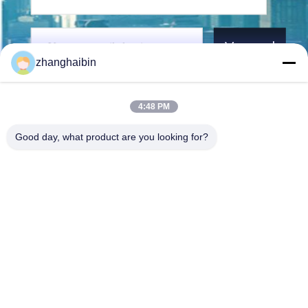
Verzend
zhanghaibin
4:48 PM
Good day, what product are you looking for?
Kasugai Shanghai Co., Ltd.
zhangying@kasugai-group.c
o.jp
86-21-6447-1967
Rm.8415, Bldg. A8, nr. 808
Hongqiao Road, Xuhui Distri
ct, Shanghai 200030, Chia