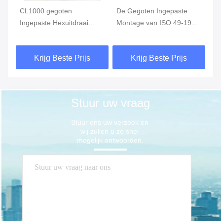
CL1000 gegoten
De Gegoten Ingepaste
1/
Ingepaste Hexuitdraai
Montage van ISO 49-1994
Lo
Hoofdring, Roestvrije de
Roestvrij staal het
de
Buismontage van ASTM
Verminderen van
Vi
Krijg Beste Prijs
Krijg Beste Prijs
A351
Contactdoos 3“ X 2“
A
Klasse 150
Stuur uw vraag
Stuur ons uw verzoek en 
wij zullen u zo snel 
mogelijk antwoorden.