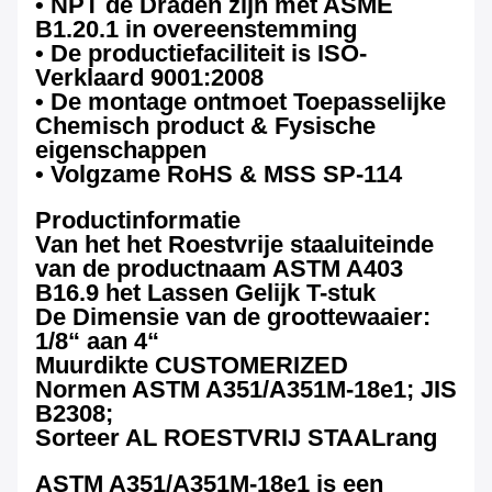
• NPT de Draden zijn met ASME
B1.20.1 in overeenstemming
• De productiefaciliteit is ISO-
Verklaard 9001:2008
• De montage ontmoet Toepasselijke
Chemisch product & Fysische
eigenschappen
• Volgzame RoHS & MSS SP-114
Productinformatie
Van het het Roestvrije staaluiteinde
van de productnaam ASTM A403
B16.9 het Lassen Gelijk T-stuk
De Dimensie van de groottewaaier:
1/8“ aan 4“
Muurdikte CUSTOMERIZED
Normen ASTM A351/A351M-18e1; JIS
B2308;
Sorteer AL ROESTVRIJ STAALrang
ASTM A351/A351M-18e1 is een