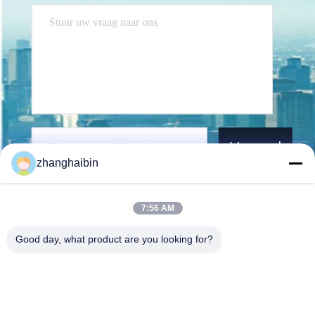
Verzend
zhanghaibin
7:56 AM
Good day, what product are you looking for?
Kasugai Shanghai Co., Ltd.
zhangying@kasugai-group.c
o.jp