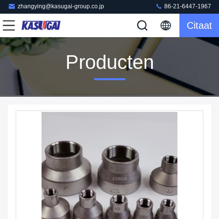
zhangying@kasugai-group.co.jp
86-21-6447-1967
Citaat
Producten