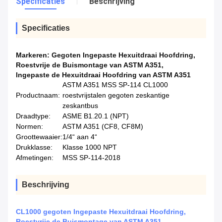
Specificaties
Beschrijving
Specificaties
Markeren:
Gegoten Ingepaste Hexuitdraai Hoofdring
,
Roestvrije de Buismontage van ASTM A351
,
Ingepaste de Hexuitdraai Hoofdring van ASTM A351
ASTM A351 MSS SP-114 CL1000
Productnaam:
roestvrijstalen gegoten zeskantige
zeskantbus
Draadtype:
ASME B1.20.1 (NPT)
Normen:
ASTM A351 (CF8, CF8M)
Groottewaaier:
1/4“ aan 4“
Drukklasse:
Klasse 1000 NPT
Afmetingen:
MSS SP-114-2018
Beschrijving
CL1000 gegoten Ingepaste Hexuitdraai Hoofdring,
Roestvrije de Buismontage van ASTM A351