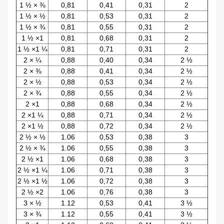
1 ½ × ⅜
0,81
0,41
0,31
2
1 ½ × ½
0,81
0,53
0,31
2
1 ½ × ¾
0,81
0,55
0,31
2
1 ½ ×1
0,81
0,68
0,31
2
1 ½ ×1 ¼
0,81
0,71
0,31
2
2 × ¼
0,88
0,40
0,34
2 ½
2 × ⅜
0,88
0,41
0,34
2 ½
2 × ½
0,88
0,53
0,34
2 ½
2 × ¾
0,88
0,55
0,34
2 ½
2 ×1
0,88
0,68
0,34
2 ½
2 ×1 ¼
0,88
0,71
0,34
2 ½
2 ×1 ½
0,88
0,72
0,34
2 ½
2 ½ × ½
1.06
0,53
0,38
3
2 ½ × ¾
1.06
0,55
0,38
3
2 ½ ×1
1.06
0,68
0,38
3
2 ½ ×1 ¼
1.06
0,71
0,38
3
2 ½ ×1 ½
1.06
0,72
0,38
3
2 ½ ×2
1.06
0,76
0,38
3
3 × ½
1.12
0,53
0,41
3 ½
3 × ¾
1.12
0,55
0,41
3 ½