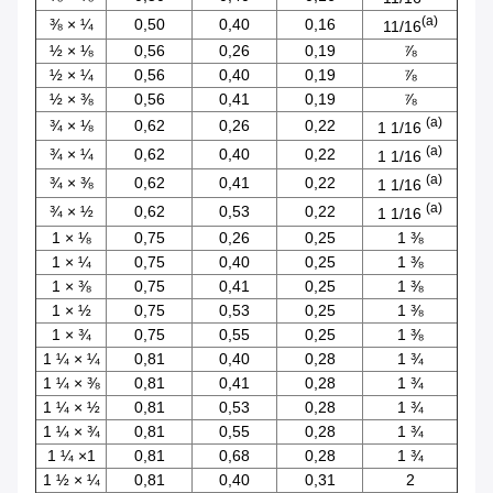
(a)
⅜ × ¼
0,50
0,40
0,16
11/16
½ × ⅛
0,56
0,26
0,19
⅞
½ × ¼
0,56
0,40
0,19
⅞
½ × ⅜
0,56
0,41
0,19
⅞
(a)
¾ × ⅛
0,62
0,26
0,22
1 1/16
(a)
¾ × ¼
0,62
0,40
0,22
1 1/16
(a)
¾ × ⅜
0,62
0,41
0,22
1 1/16
(a)
¾ × ½
0,62
0,53
0,22
1 1/16
1 × ⅛
0,75
0,26
0,25
1 ⅜
1 × ¼
0,75
0,40
0,25
1 ⅜
1 × ⅜
0,75
0,41
0,25
1 ⅜
1 × ½
0,75
0,53
0,25
1 ⅜
1 × ¾
0,75
0,55
0,25
1 ⅜
1 ¼ × ¼
0,81
0,40
0,28
1 ¾
1 ¼ × ⅜
0,81
0,41
0,28
1 ¾
1 ¼ × ½
0,81
0,53
0,28
1 ¾
1 ¼ × ¾
0,81
0,55
0,28
1 ¾
1 ¼ ×1
0,81
0,68
0,28
1 ¾
1 ½ × ¼
0,81
0,40
0,31
2