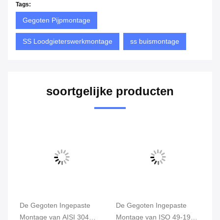
Tags:
Gegoten Pijpmontage
SS Loodgieterswerkmontage
ss buismontage
soortgelijke producten
g
De Gegoten Ingepaste
De Gegoten Ingepaste
1/
Montage van AISI 304
Montage van ISO 49-1994
Lo