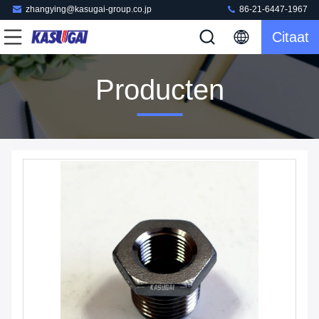
zhangying@kasugai-group.co.jp
86-21-6447-1967
Citaat
Producten