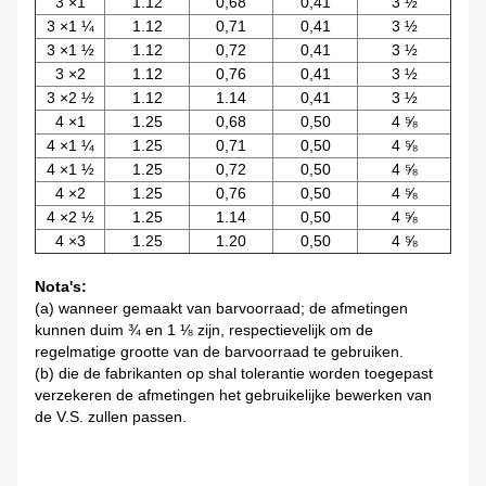
3 ×1
1.12
0,68
0,41
3 ½
3 ×1 ¼
1.12
0,71
0,41
3 ½
3 ×1 ½
1.12
0,72
0,41
3 ½
3 ×2
1.12
0,76
0,41
3 ½
3 ×2 ½
1.12
1.14
0,41
3 ½
4 ×1
1.25
0,68
0,50
4 ⅝
4 ×1 ¼
1.25
0,71
0,50
4 ⅝
4 ×1 ½
1.25
0,72
0,50
4 ⅝
4 ×2
1.25
0,76
0,50
4 ⅝
4 ×2 ½
1.25
1.14
0,50
4 ⅝
4 ×3
1.25
1.20
0,50
4 ⅝
Nota's:
(a) wanneer gemaakt van barvoorraad; de afmetingen
kunnen duim ¾ en 1 ⅛ zijn, respectievelijk om de
regelmatige grootte van de barvoorraad te gebruiken.
(b) die de fabrikanten op shal tolerantie worden toegepast
verzekeren de afmetingen het gebruikelijke bewerken van
de V.S. zullen passen.