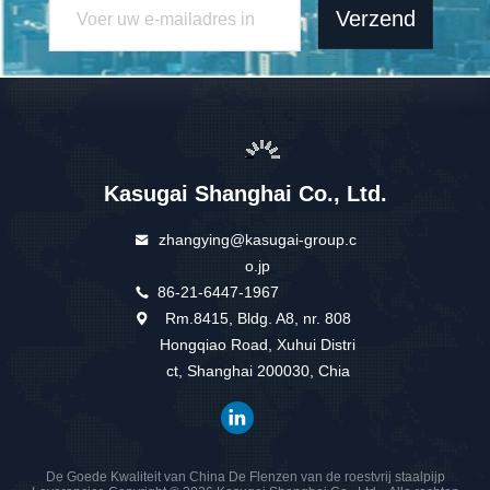
Verzend
Kasugai Shanghai Co., Ltd.
zhangying@kasugai-group.c
o.jp
86-21-6447-1967
Rm.8415, Bldg. A8, nr. 808
Hongqiao Road, Xuhui Distri
ct, Shanghai 200030, Chia
De Goede Kwaliteit van China De Flenzen van de roestvrij staalpijp