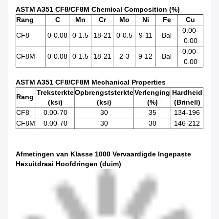
ASTM A351 CF8/CF8M Chemical Composition (%)
Rang
C
Mn
Cr
Mo
Ni
Fe
Cu
0.00-
CF8
0-0.08
0-1.5
18-21
0-0.5
9-11
Bal
0.00
0.00-
CF8M
0-0.08
0-1.5
18-21
2-3
9-12
Bal
0.00
ASTM A351 CF8/CF8M Mechanical Properties
Treksterkte
Opbrengststerkte
Verlenging
Hardheid
Rang
(ksi)
(ksi)
(%)
(Brinell)
CF8
0.00-70
30
35
134-196
CF8M
0.00-70
30
30
146-212
Afmetingen van Klasse 1000 Vervaardigde Ingepaste
Hexuitdraai Hoofdringen (duim)