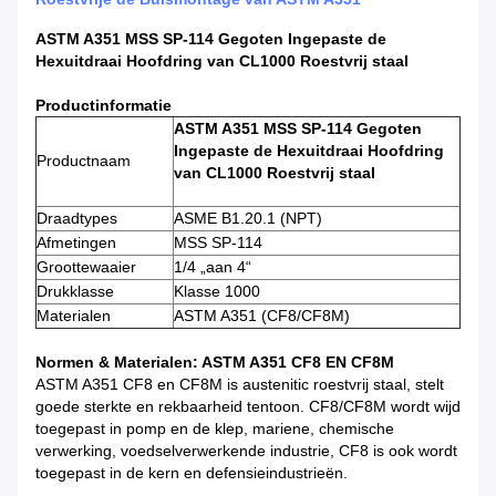
ASTM A351 MSS SP-114 Gegoten Ingepaste de
Hexuitdraai Hoofdring van CL1000 Roestvrij staal
Productinformatie
ASTM A351 MSS SP-114 Gegoten
Ingepaste de Hexuitdraai Hoofdring
Productnaam
van CL1000 Roestvrij staal
Draadtypes
ASME B1.20.1 (NPT)
Afmetingen
MSS SP-114
Groottewaaier
1/4 „aan 4“
Drukklasse
Klasse 1000
Materialen
ASTM A351 (CF8/CF8M)
Normen & Materialen: ASTM A351 CF8 EN CF8M
ASTM A351 CF8 en CF8M is austenitic roestvrij staal, stelt
goede sterkte en rekbaarheid tentoon. CF8/CF8M wordt wijd
toegepast in pomp en de klep, mariene, chemische
verwerking, voedselverwerkende industrie, CF8 is ook wordt
toegepast in de kern en defensieindustrieën.