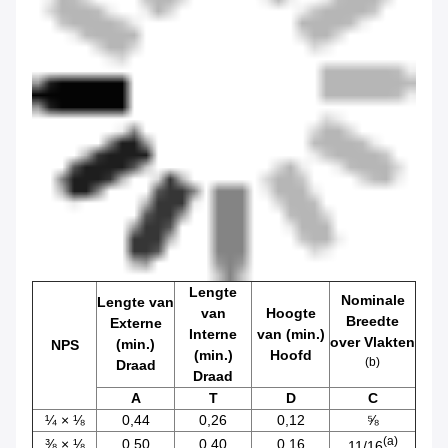
Lengte
Nominale
Lengte van
van
Hoogte
Breedte
Externe
Interne
van (min.)
over Vlakten
(min.)
NPS
(min.)
Hoofd
(b)
Draad
Draad
A
T
D
C
¼ × ⅛
0,44
0,26
0,12
⅝
(a)
⅜ × ⅛
0,50
0,40
0,16
11/16