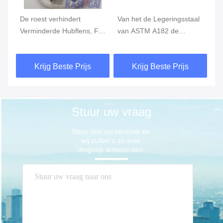
al
De roest verhindert
Van het de Legeringsstaal
Aa
e
Verminderde Hubflens, F5-
van ASTM A182 de
Ge
F5
ANSI van het
Flensmisstap op F11 Met
Sc
Legeringsstaal Misstap op
hoge weerstand Sch10S
he
Krijg Beste Prijs
Krijg Beste Prijs
Flens 36 Duim
Stuur uw vraag
Stuur ons uw verzoek en 
wij zullen u zo snel 
mogelijk antwoorden.