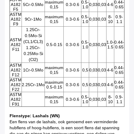
maximum
0.5-
0.44-
A182
5Cr-0.5Mo
0.3-0.6
0,03
0,03
4-6
0,15
1.0
0.65
F5
ASTM
maximum
0.5-
8-
0.9-
A182
9Cr-1Mo
0.3-0.6
0,03
0,03
0,15
1.0
10
1.1
F9
1.25Cr-
0.5Mo-Si
ASTM
(CL1/CL3)
0.5-
1.0-
0.44-
A182
0.5-0.15
0.3-0.6
0,03
0,03
1.0
1.5
0.65
1.25Cr-
F11
0.25Mo-Si
(Cl2)
ASTM
maximum
0.44-
A182
1Cr-0.5Mo
0.3-0.6
0,5
0,03
0,03
4-6
0,15
0.65
F12
ASTM
maximum
0.44-
A182
2.25Cr-1Mo
0.3-0.6
0,5
0,03
0,03
4-6
0.5-0.15
0.65
F22
ASTM
maximum
0.5-
8-
0.9-
A182
0.3-0.6
0,03
0,03
0,15
1.0
10
1.1
F91
Flenstype: Lashals (WN)
Een flens van de lashals, ook genoemd een verminderde
hubflens of hoog-hubflens, is een soort flens dat spanning
die aan de pijpen kan opnieuw vestigen, een daling van