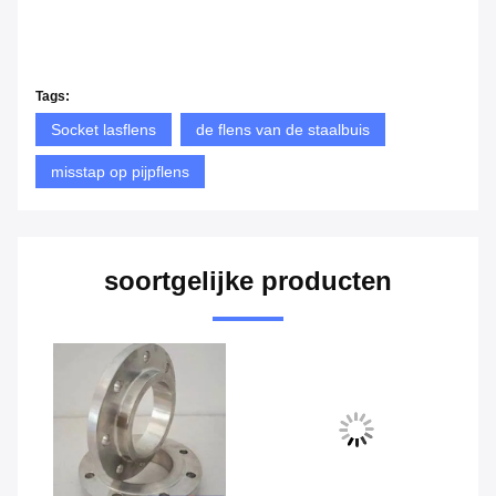
Tags:
Socket lasflens
de flens van de staalbuis
misstap op pijpflens
soortgelijke producten