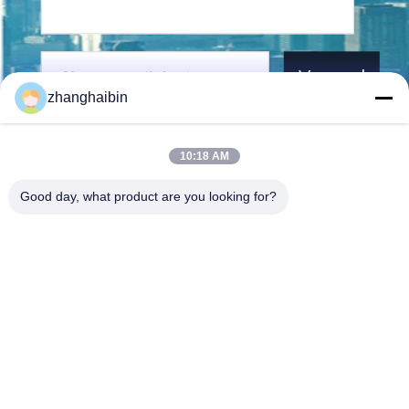
Verzend
zhanghaibin
10:18 AM
Good day, what product are you looking for?
Kasugai Shanghai Co., Ltd.
zhangying@kasugai-group.c
o.jp
86-21-6447-1967
Rm.8415, Bldg. A8, nr. 808
Hongqiao Road, Xuhui Distri
ct, Shanghai 200030, Chia