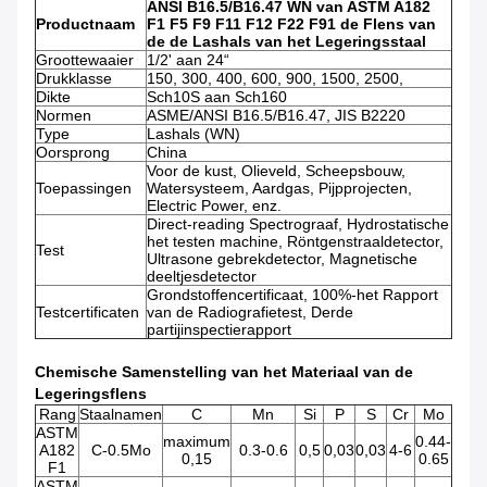
ANSI B16.5/B16.47 WN van ASTM A182
Productnaam
F1 F5 F9 F11 F12 F22 F91 de Flens van
de de Lashals van het Legeringsstaal
Groottewaaier
1/2' aan 24“
Drukklasse
150, 300, 400, 600, 900, 1500, 2500,
Dikte
Sch10S aan Sch160
Normen
ASME/ANSI B16.5/B16.47, JIS B2220
Type
Lashals (WN)
Oorsprong
China
Voor de kust, Olieveld, Scheepsbouw,
Toepassingen
Watersysteem, Aardgas, Pijpprojecten,
Electric Power, enz.
Direct-reading Spectrograaf, Hydrostatische
het testen machine, Röntgenstraaldetector,
Test
Ultrasone gebrekdetector, Magnetische
deeltjesdetector
Grondstoffencertificaat, 100%-het Rapport
Testcertificaten
van de Radiografietest, Derde
partijinspectierapport
Chemische Samenstelling van het Materiaal van de
Legeringsflens
Rang
Staalnamen
C
Mn
Si
P
S
Cr
Mo
ASTM
maximum
0.44-
A182
C-0.5Mo
0.3-0.6
0,5
0,03
0,03
4-6
0,15
0.65
F1
ASTM