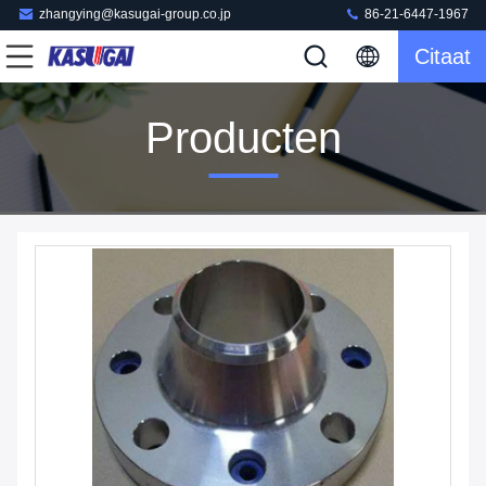
zhangying@kasugai-group.co.jp
86-21-6447-1967
Citaat
Producten