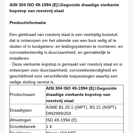
AISI 304 ISO 49-1994 (E)
1
Gegooide draadige vierkante
kopstop van roestvrij staal
Productinformatie
Een gietdraad van roestvrij staal is een veelzijdig buisstuk
dat is ontworpen om het uiteinde van een buis veilig af te
sluiten of in loodgieters- en leidingsystemen te monteren, en
corrosiebestendig is.duurzaamheid, en gemakkelijk te
installeren.
· Deze vierkante kopstop is gemaakt van roestvrij staal en is
ontworpen voor duurzaamheid, corrosiebestendigheid en
geschiktheid voor verschillende toepassingen waarbij een
veilige sluiting vereist is.
AISI 304 ISO 49-1994 (E)
1
Gegooide
Productnaam
draadige vierkante kopstop van
roestvrij staal
ASME B1.20.1 ((NPT), BS 21 (NSPT),
Draadtypen
DIN2999/259
Afmetingen
ISO 49-1994 (E)
Groottebereik
1 ¢