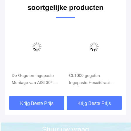
soortgelijke producten
g
De Gegoten Ingepaste
CL1000 gegoten
De
Montage van AISI 304
Ingepaste Hexuitdraai
Mo
Roestvrij staal het
Hoofdring, Roestvrije de
Ro
04
Verminderen van
Buismontage van ASTM
Ve
Krijg Beste Prijs
Krijg Beste Prijs
S
Koppeling MSS SP-114
A351
Co
CL150
Kl
Stuur uw vraag