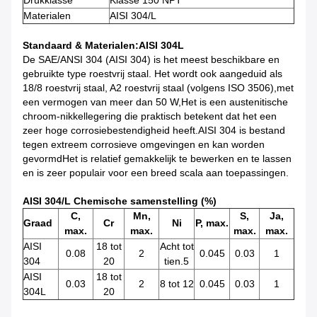
Drukklasse
Klasse 150 NPT
Materialen
AISI 304/L
Standaard & Materialen
:AISI 304L
De SAE/ANSI 304 (AISI 304) is het meest beschikbare en
gebruikte type roestvrij staal. Het wordt ook aangeduid als
18/8 roestvrij staal, A2 roestvrij staal (volgens ISO 3506),met
een vermogen van meer dan 50 W,Het is een austenitische
chroom-nikkellegering die praktisch betekent dat het een
zeer hoge corrosiebestendigheid heeft.AISI 304 is bestand
tegen extreem corrosieve omgevingen en kan worden
gevormdHet is relatief gemakkelijk te bewerken en te lassen
en is zeer populair voor een breed scala aan toepassingen.
AISI 304/L Chemische samenstelling (%)
C,
Mn,
S,
Ja,
Graad
Cr
Ni
P, max.
max.
max.
max.
max.
AISI
18 tot
Acht tot
0.08
2
0.045
0.03
1
304
20
tien.5
AISI
18 tot
0.03
2
8 tot 12
0.045
0.03
1
304L
20