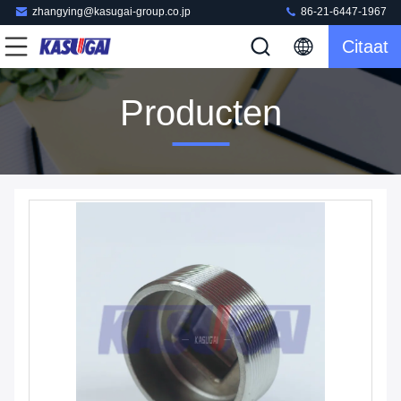
zhangying@kasugai-group.co.jp
86-21-6447-1967
Citaat
Producten