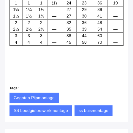
1
1
1
(1)
24
23
36
19
1¼
1¼
1¼
—
27
29
39
—
1½
1½
1½
—
27
30
41
—
2
2
2
—
32
36
48
—
2½
2½
2½
—
35
39
54
—
3
3
3
—
38
44
60
—
4
4
4
—
45
58
70
—
Tags:
Gegoten Pijpmontage
SS Loodgieterswerkmontage
ss buismontage