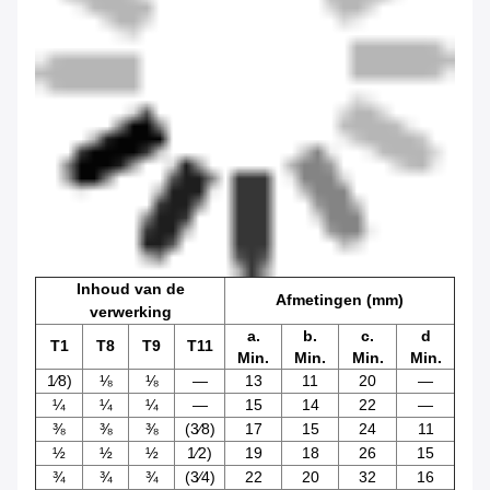
Inhoud van de
Afmetingen (mm)
verwerking
a.
b.
c.
d
T1
T8
T9
T11
Min.
Min.
Min.
Min.
1⁄8)
⅛
⅛
—
13
11
20
—
¼
¼
¼
—
15
14
22
—
⅜
⅜
⅜
(3⁄8)
17
15
24
11
½
½
½
1⁄2)
19
18
26
15
¾
¾
¾
(3⁄4)
22
20
32
16