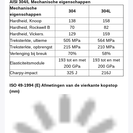
AISI 304/L Mechanische eigenschappen
Mechanische
304
304L
eigenschappen
Hardheid, Knoop
138
158
Hardheid, Rockwell B
70
82
Hardheid, Vickers.
129
159
Treksterkte, ultieme
505 MPa
564 MPa
Treksterkte, opbrengst
215 MPa
210 MPa
Verlenging bij breuk
70%
58%
193 tot en met
193 tot en met
Elasticiteitsmodule
200 GPa
200 GPa
Charpy-impact
325 J
216J
ISO 49-1994 (E) Afmetingen van de vierkante kopstop
(mm)