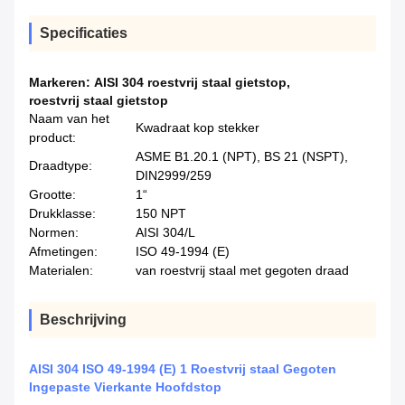
Specificaties
Markeren:
AISI 304 roestvrij staal gietstop
,
roestvrij staal gietstop
Naam van het
Kwadraat kop stekker
product:
ASME B1.20.1 (NPT), BS 21 (NSPT),
Draadtype:
DIN2999/259
Grootte:
1“
Drukklasse:
150 NPT
Normen:
AISI 304/L
Afmetingen:
ISO 49-1994 (E)
Materialen:
van roestvrij staal met gegoten draad
Beschrijving
AISI 304 ISO 49-1994 (E) 1 Roestvrij staal Gegoten
Ingepaste Vierkante Hoofdstop