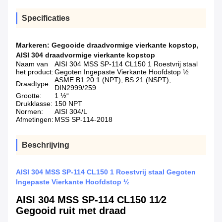
Specificaties
Markeren:
Gegooide draadvormige vierkante kopstop
,
AISI 304 draadvormige vierkante kopstop
Naam van
AISI 304 MSS SP-114 CL150 1 Roestvrij staal
het product:
Gegoten Ingepaste Vierkante Hoofdstop ½
ASME B1.20.1 (NPT), BS 21 (NSPT),
Draadtype:
DIN2999/259
Grootte:
1 ½“
Drukklasse:
150 NPT
Normen:
AISI 304/L
Afmetingen:
MSS SP-114-2018
Beschrijving
AISI 304 MSS SP-114 CL150 1 Roestvrij staal Gegoten
Ingepaste Vierkante Hoofdstop ½
AISI 304 MSS SP-114 CL150 11⁄2
Gegooid ruit met draad