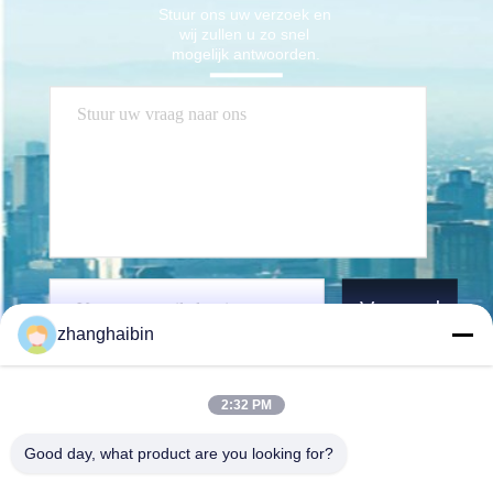
Stuur ons uw verzoek en 
wij zullen u zo snel 
mogelijk antwoorden.
Verzend
zhanghaibin
2:32 PM
Good day, what product are you looking for?
Kasugai Shanghai Co., Ltd.