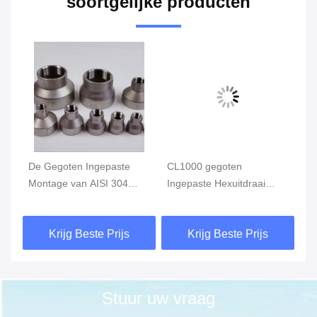
soortgelijke producten
g
De Gegoten Ingepaste
CL1000 gegoten
De
Montage van AISI 304
Ingepaste Hexuitdraai
Mo
Roestvrij staal het
Hoofdring, Roestvrije de
Ro
04
Verminderen van
Buismontage van ASTM
Ve
Krijg Beste Prijs
Krijg Beste Prijs
S
Koppeling MSS SP-114
A351
Co
CL150
Kl
Stuur uw vraag