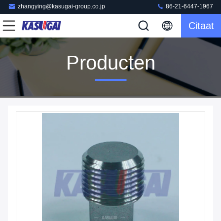
zhangying@kasugai-group.co.jp
86-21-6447-1967
Citaat
Producten