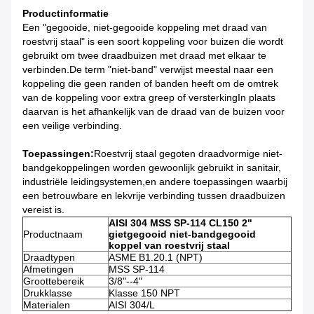
Productinformatie
Een "gegooide, niet-gegooide koppeling met draad van
roestvrij staal" is een soort koppeling voor buizen die wordt
gebruikt om twee draadbuizen met draad met elkaar te
verbinden.De term "niet-band" verwijst meestal naar een
koppeling die geen randen of banden heeft om de omtrek
van de koppeling voor extra greep of versterkingIn plaats
daarvan is het afhankelijk van de draad van de buizen voor
een veilige verbinding.
Toepassingen:
Roestvrij staal gegoten draadvormige niet-
bandgekoppelingen worden gewoonlijk gebruikt in sanitair,
industriële leidingsystemen,en andere toepassingen waarbij
een betrouwbare en lekvrije verbinding tussen draadbuizen
vereist is.
AISI 304 MSS SP-114 CL150 2"
Productnaam
gietgegooid niet-bandgegooid
koppel van roestvrij staal
Draadtypen
ASME B1.20.1 (NPT)
Afmetingen
MSS SP-114
Groottebereik
3/8"--4"
Drukklasse
Klasse 150 NPT
Materialen
AISI 304/L