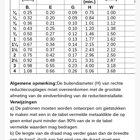
(m
(min.)
B.
E
G
H
W
⅛
0.25
0.20
0.09
0.75
1.00
¼
0.32
0.20
0.09
0.84
1.00
1
⅜
0.36
0.21
0.10
1.01
1.12
1
½
0.43
0.25
0.10
1.20
1.38
1
¾
0.50
0.27
0.12
1.46
1.50
1
1
0.58
0.30
0.13
1.77
1.62
1
1
¼
0.67
0.34
0.14
2.15
2.00
2
1
½
0.70
0.37
0.15
2.43
2.12
2
2
0.75
0.42
0.17
2.96
2.50
2
2
½
0.92
0.48
0.21
3.31
2.87
3
3
0.98
0.55
0.23
4.00
3.18
3
4
1.08
0.66
0.26
5.06
3.68
4
Algemene opmerking:
De buitendiameter (H) van rechte
reductiecouplages moet overeenkomen met de grootste
afmeting van de eindverbinding van de reductieinstallatie.
Verwijzingen
a) De patronen moeten worden ontworpen om gietstukken
te maken met een in de tabel vermelde metaaldikte die op
geen enkel punt minder dan 90% van de in de tabel
vermelde waarden mag bedragen.
b) De lengte van de draad mag verder gaan dan de breedte
van de band, doch aan het eind van de draad moet een