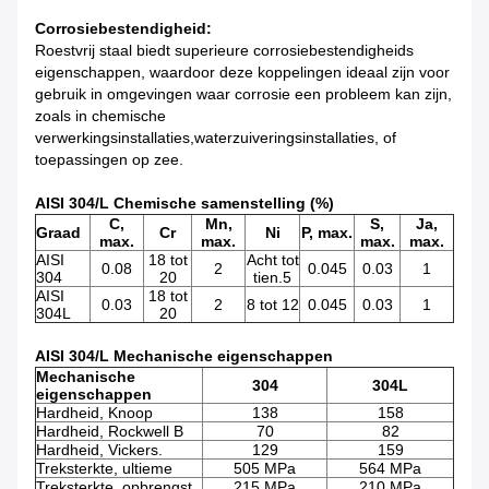
Corrosiebestendigheid:
Roestvrij staal biedt superieure corrosiebestendigheids
eigenschappen, waardoor deze koppelingen ideaal zijn voor
gebruik in omgevingen waar corrosie een probleem kan zijn,
zoals in chemische
verwerkingsinstallaties,waterzuiveringsinstallaties, of
toepassingen op zee.
AISI 304/L Chemische samenstelling (%)
C,
Mn,
S,
Ja,
Graad
Cr
Ni
P, max.
max.
max.
max.
max.
AISI
18 tot
Acht tot
0.08
2
0.045
0.03
1
304
20
tien.5
AISI
18 tot
0.03
2
8 tot 12
0.045
0.03
1
304L
20
AISI 304/L Mechanische eigenschappen
Mechanische
304
304L
eigenschappen
Hardheid, Knoop
138
158
Hardheid, Rockwell B
70
82
Hardheid, Vickers.
129
159
Treksterkte, ultieme
505 MPa
564 MPa
Treksterkte, opbrengst
215 MPa
210 MPa