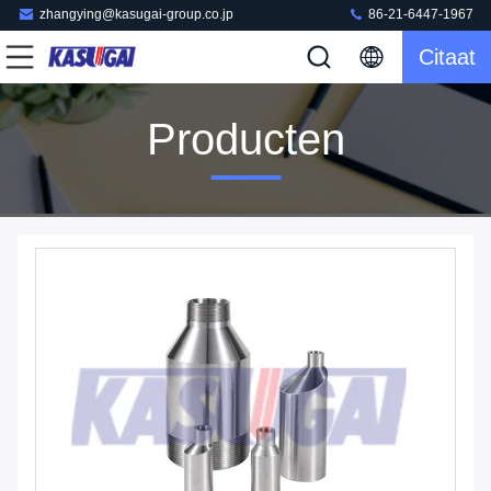
zhangying@kasugai-group.co.jp
86-21-6447-1967
Citaat
Producten