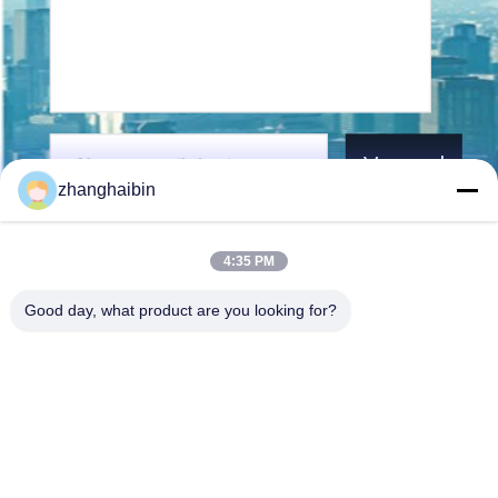
Verzend
zhanghaibin
4:35 PM
Good day, what product are you looking for?
Kasugai Shanghai Co., Ltd.
zhangying@kasugai-group.c
o.jp
86-21-6447-1967
Rm.8415, Bldg. A8, nr. 808
Hongqiao Road, Xuhui Distri