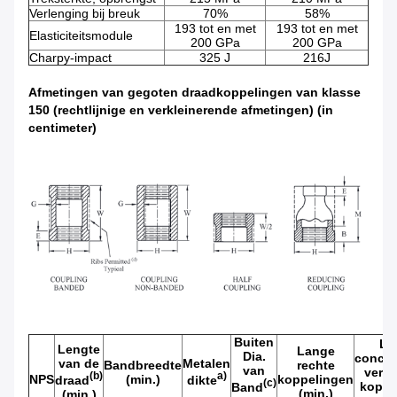
Verlenging bij breuk
70%
58%
193 tot en met
193 tot en met
Elasticiteitsmodule
200 GPa
200 GPa
Charpy-impact
325 J
216J
Afmetingen van gegoten draadkoppelingen van klasse
150 (rechtlijnige en verkleinerende afmetingen) (in
centimeter)
Buiten
La
Lengte
Lange
Dia.
concen
van de
Metalen
Bandbreedte
rechte
van
verl
(b)
a)
NPS
(min.)
koppelingen
draad
dikte
(c)
koppe
Band
(min.)
(min.)