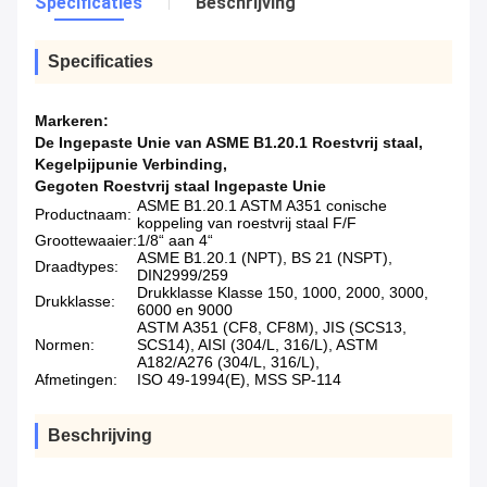
Specificaties
Beschrijving
Specificaties
Markeren:
De Ingepaste Unie van ASME B1.20.1 Roestvrij staal
,
Kegelpijpunie Verbinding
,
Gegoten Roestvrij staal Ingepaste Unie
ASME B1.20.1 ASTM A351 conische
Productnaam:
koppeling van roestvrij staal F/F
Groottewaaier:
1/8“ aan 4“
ASME B1.20.1 (NPT), BS 21 (NSPT),
Draadtypes:
DIN2999/259
Drukklasse Klasse 150, 1000, 2000, 3000,
Drukklasse:
6000 en 9000
ASTM A351 (CF8, CF8M), JIS (SCS13,
Normen:
SCS14), AISI (304/L, 316/L), ASTM
A182/A276 (304/L, 316/L),
Afmetingen:
ISO 49-1994(E), MSS SP-114
Beschrijving