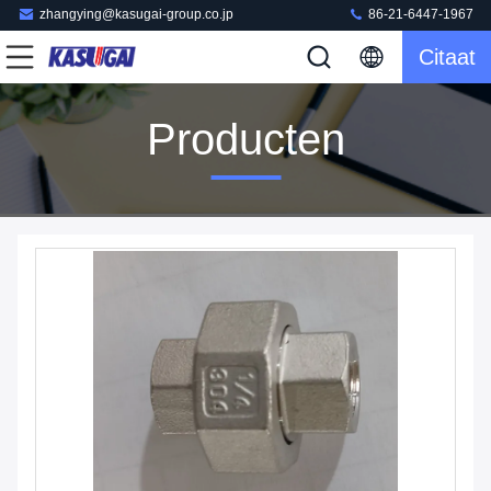
zhangying@kasugai-group.co.jp
86-21-6447-1967
Citaat
Producten