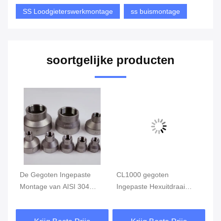
SS Loodgieterswerkmontage
ss buismontage
soortgelijke producten
g
De Gegoten Ingepaste
CL1000 gegoten
De
Montage van AISI 304
Ingepaste Hexuitdraai
Mo
Roestvrij staal het
Hoofdring, Roestvrije de
Ro
04
Verminderen van
Buismontage van ASTM
Ve