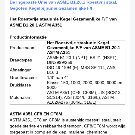
De Ingepaste Unie van ASME B1.20.1 Roestvrij staal,
Gegoten Kegelpijpunie Gezamenlijke F/F
Het Roestvrije staalunie Kegel Gezamenlijke F/F van
ASME B1.20.1 ASTM A351
Productinformatie
Het Roestvrije staalunie Kegel
Productnaam
Gezamenlijke F/F van ASME B1.20.1
ASTM A351
ASME B1.20.1 (NPT), BS 21 (NSPT),
Draadtypes
DIN2999/259
ISO 49-1994 (E), MSS SP-114, ANSI
Afmetingen
B16.3
Groottewaaier
1/8“ aan 4“
Klasse 150, 1000, 2000, 3000, 6000 en
Drukklasse
9000
ASTM A351 (CF8, CF8M), JIS (SCS13,
Materialen
SCS14), AISI (304/L, 316/L), ASTM
A182/A276 (304/L, 316/L),
ASTM A351 CF8 EN CF8M
ASTM A351 CF8 en CF8M is austenitic roestvrij staal, stelt
goede sterkte en rekbaarheid tentoon. CF8/CF8M wordt wijd
toegepast in pomp en de klep, mariene, chemische