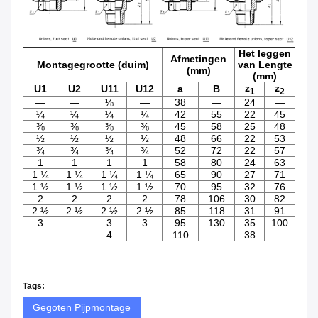
Het leggen
Afmetingen
Montagegrootte (duim)
van Lengte
(mm)
(mm)
z
z
U1
U2
U11
U12
a
B
1
2
—
—
⅛
—
38
—
24
—
¼
¼
¼
¼
42
55
22
45
⅜
⅜
⅜
⅜
45
58
25
48
½
½
½
½
48
66
22
53
¾
¾
¾
¾
52
72
22
57
1
1
1
1
58
80
24
63
1 ¼
1 ¼
1 ¼
1 ¼
65
90
27
71
1 ½
1 ½
1 ½
1 ½
70
95
32
76
2
2
2
2
78
106
30
82
2 ½
2 ½
2 ½
2 ½
85
118
31
91
3
—
3
3
95
130
35
100
—
—
4
—
110
—
38
—
Tags:
Gegoten Pijpmontage