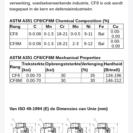
verwerking, voedselverwerkende industrie, CF8 is ook wordt
toegepast in de kern en defensieindustrieën.
ASTM A351 CF8/CF8M Chemical Composition (%)
Rang
C
Mn
Cr
Mo
Ni
Fe
Cu
0.00-
CF8
0-0.08
0-1.5
18-21
0-0.5
9-11
Bal
0.00
0.00-
CF8M
0-0.08
0-1.5
18-21
2-3
9-12
Bal
0.00
ASTM A351 CF8/CF8M Mechanical Properties
Treksterkte
Opbrengststerkte
Verlenging
Hardheid
Rang
(ksi)
(ksi)
(%)
(Brinell)
CF8
0.00-70
30
35
134-196
CF8M
0.00-70
30
30
146-212
Van ISO 49-1994 (E) de Dimensies van Unie (mm)