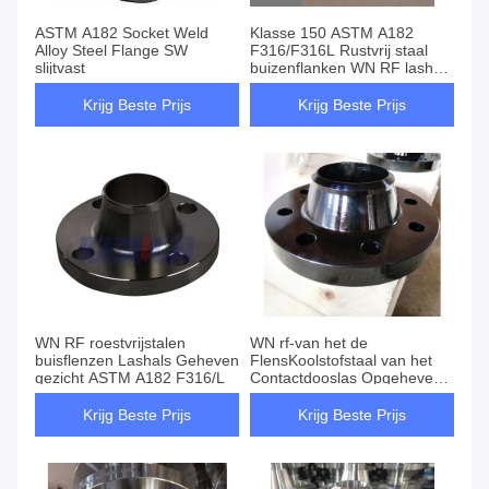
ASTM A182 Socket Weld
Klasse 150 ASTM A182
Alloy Steel Flange SW
F316/F316L Rustvrij staal
slijtvast
buizenflanken WN RF lashals
Geheven gezicht
Krijg Beste Prijs
Krijg Beste Prijs
WN RF roestvrijstalen
WN rf-van het de
buisflenzen Lashals Geheven
FlensKoolstofstaal van het
gezicht ASTM A182 F316/L
Contactdooslas Opgeheven
Gezicht van de de
Pijpmontage Klasse 300
Krijg Beste Prijs
Krijg Beste Prijs