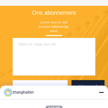
Ons abonnement
Lorem sum is niet 
zomaar willekeurige 
tekst.
Verzend
zhanghaibin
6:20 AM