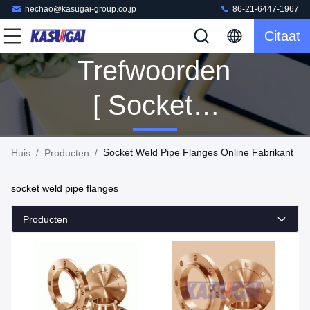
hechao@kasugai-group.co.jp
86-21-6447-1967
Citaat
Trefwoorden
[ Socket
Weld Pipe
/
/
Socket Weld Pipe Flanges Online Fabrikant
Huis
Producten
Flanges ]
socket weld pipe flanges
Wedstrijd
Producten
36
Producten