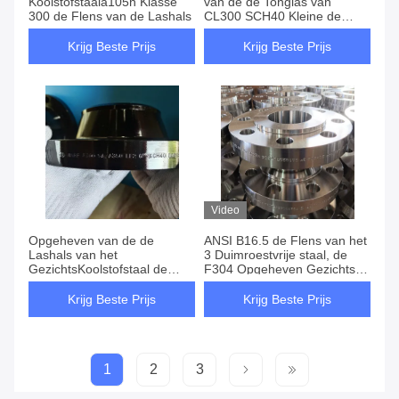
Koolstofstaala105n Klasse
van de de Tonglas van
300 de Flens van de Lashals
CL300 SCH40 Kleine de
Halsflens 20“
Krijg Beste Prijs
Krijg Beste Prijs
Video
Opgeheven van de de
ANSI B16.5 de Flens van het
Lashals van het
3 Duimroestvrije staal, de
GezichtsKoolstofstaal de
F304 Opgeheven Gezichtsss
Flenslf2 Klasse 300 ANSI
Flens van de Lashals
B16.5
Krijg Beste Prijs
Krijg Beste Prijs
1
2
3