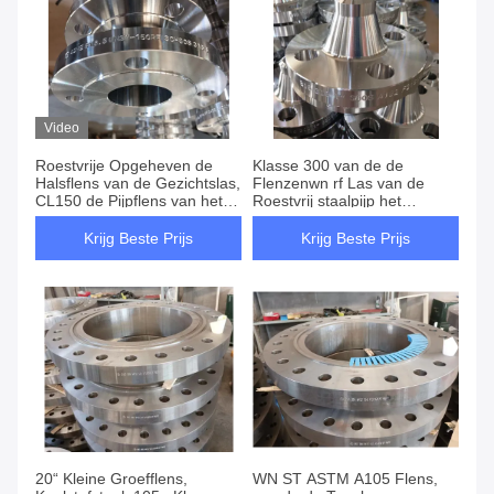
Video
Roestvrije Opgeheven de
Klasse 300 van de de
Halsflens van de Gezichtslas,
Flenzenwn rf Las van de
CL150 de Pijpflens van het 1
Roestvrij staalpijp het
Duimstaal
Opgeheven Gezicht Hals
Krijg Beste Prijs
Krijg Beste Prijs
20“ Kleine Groefflens,
WN ST ASTM A105 Flens,