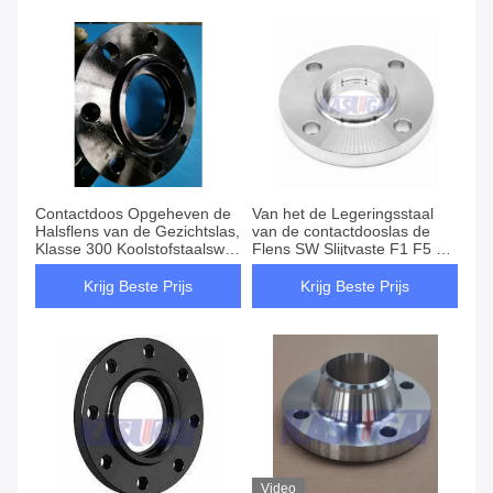
Contactdoos Opgeheven de
Van het de Legeringsstaal
Halsflens van de Gezichtslas,
van de contactdooslas de
Klasse 300 Koolstofstaalsw rf
Flens SW Slijtvaste F1 F5 F9
Flens
F11 F12
Krijg Beste Prijs
Krijg Beste Prijs
Video