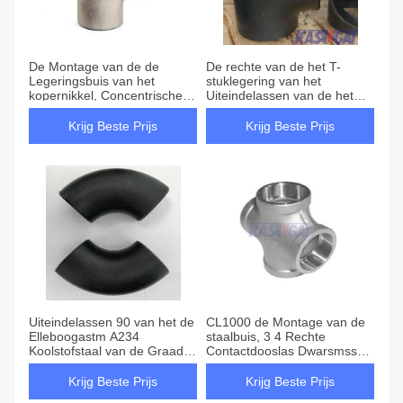
De Montage van de de
De rechte van de het T-
Legeringsbuis van het
stuklegering van het
kopernikkel, Concentrische
Uiteindelassen van de het
Gelijke T-stukmontage ASTM
Staalbuis Montage ASTM
B122
A420 WPL6 B16.9
Krijg Beste Prijs
Krijg Beste Prijs
Uiteindelassen 90 van het de
CL1000 de Montage van de
Elleboogastm A234
staalbuis, 3 4 Rechte
Koolstofstaal van de Graad
Contactdooslas Dwarsmss
Korte Straal de Buismontage
SP-114
Krijg Beste Prijs
Krijg Beste Prijs