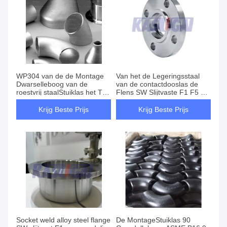
WP304 van de de Montage
Van het de Legeringsstaal
Dwarselleboog van de
van de contactdooslas de
roestvrij staalStuiklas het T-
Flens SW Slijtvaste F1 F5 F9
stukreductiemiddel Stub
F11 F12
Saddle
Krijg Beste Prijs
Krijg Beste Prijs
Socket weld alloy steel flange
De MontageStuiklas 90