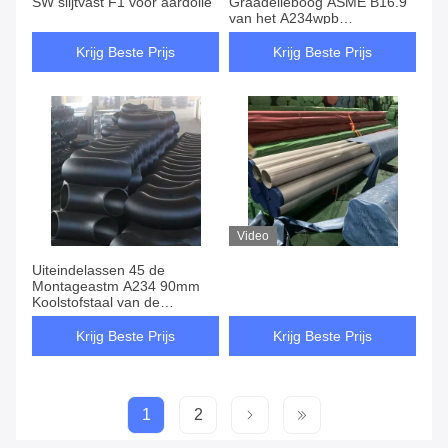
SW slijtvast F1 voor aardolie
Graadelleboog ASME B16.9
van het A234wpb
Koolstofstaal
Krijg Beste Prijs
Krijg Beste Prijs
Video
Uiteindelassen 45 de
Montageastm A234 90mm
Koolstofstaal van de
Graadelleboog
Krijg Beste Prijs
Krijg Beste Prijs
1
2