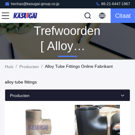
hechao@kasugai-group.co.jp
86-21-6447-1967
Citaat
Trefwoorden
[ Alloy
Tube
/
/
Alloy Tube Fittings Online Fabrikant
Huis
Producten
Fittings ]
alloy tube fittings
Wedstrijd
Producten
20
Producten