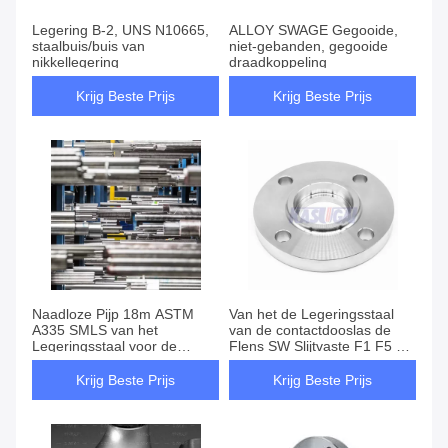
Legering B-2, UNS N10665,
ALLOY SWAGE Gegooide,
staalbuis/buis van
niet-gebanden, gegooide
nikkellegering
draadkoppeling
Krijg Beste Prijs
Krijg Beste Prijs
Naadloze Pijp 18m ASTM
Van het de Legeringsstaal
A335 SMLS van het
van de contactdooslas de
Legeringsstaal voor de
Flens SW Slijtvaste F1 F5 F9
Dienst Op hoge temperatuur
F11 F12
Krijg Beste Prijs
Krijg Beste Prijs