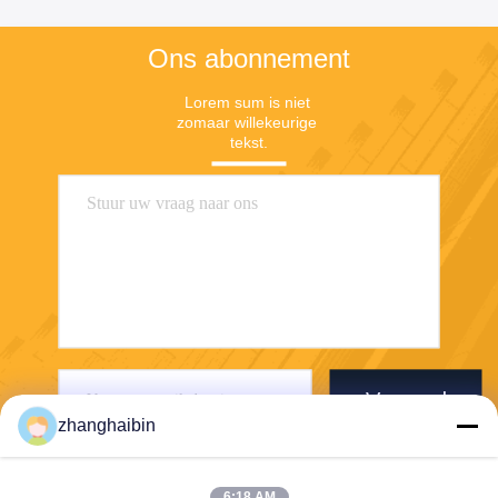
Ons abonnement
Lorem sum is niet 
zomaar willekeurige 
tekst.
Verzend
zhanghaibin
6:18 AM