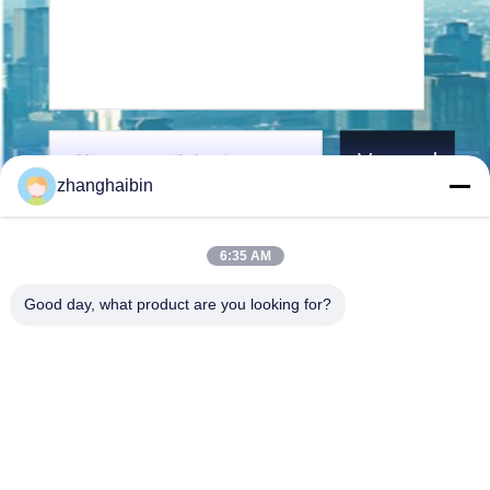
Verzend
zhanghaibin
6:35 AM
Good day, what product are you looking for?
Kasugai Shanghai Co., Ltd.
zhangying@kasugai-group.c
o.jp
86-21-6447-1967
Rm.8415, Bldg. A8, nr. 808
Hongqiao Road, Xuhui Distri