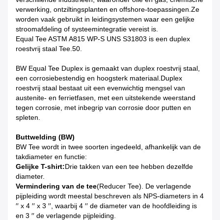
verwerking, ontziltingsplanten en offshore-toepassingen.Ze
worden vaak gebruikt in leidingsystemen waar een gelijke
stroomafdeling of systeemintegratie vereist is.
Equal Tee ASTM A815 WP-S UNS S31803 is een duplex
roestvrij staal Tee.50.
BW Equal Tee Duplex is gemaakt van duplex roestvrij staal,
een corrosiebestendig en hoogsterk materiaal.Duplex
roestvrij staal bestaat uit een evenwichtig mengsel van
austenite- en ferrietfasen, met een uitstekende weerstand
tegen corrosie, met inbegrip van corrosie door putten en
spleten.
Buttwelding (BW)
BW Tee wordt in twee soorten ingedeeld, afhankelijk van de
takdiameter en functie:
Gelijke T-shirt:
Drie takken van een tee hebben dezelfde
diameter.
Vermindering van de tee
(Reducer Tee). De verlagende
pijpleiding wordt meestal beschreven als NPS-diameters in 4
′′ x 4 ′′ x 3 ′′, waarbij 4 ′′ de diameter van de hoofdleiding is
en 3 ′′ de verlagende pijpleiding.