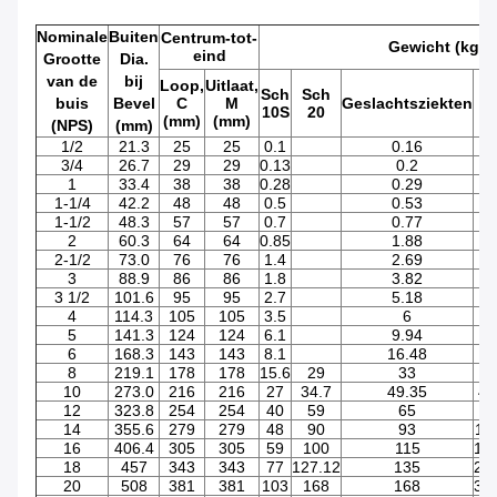
Nominale
Buiten
Centrum-tot-
Gewicht (kg)
eind
Grootte
Dia.
van de
bij
Loop,
Uitlaat,
Sch
Sch
S
buis
Bevel
C
M
Geslachtsziekten
10S
20
(mm)
(mm)
(NPS)
(mm)
1/2
21.3
25
25
0.1
0.16
0
3/4
26.7
29
29
0.13
0.2
0
1
33.4
38
38
0.28
0.29
0
1-1/4
42.2
48
48
0.5
0.53
0
1-1/2
48.3
57
57
0.7
0.77
0
2
60.3
64
64
0.85
1.88
1
2-1/2
73.0
76
76
1.4
2.69
2
3
88.9
86
86
1.8
3.82
3
3 1/2
101.6
95
95
2.7
5.18
5
4
114.3
105
105
3.5
6
5
141.3
124
124
6.1
9.94
9
6
168.3
143
143
8.1
16.48
16
8
219.1
178
178
15.6
29
33
10
273.0
216
216
27
34.7
49.35
49
12
323.8
254
254
40
59
65
7
14
355.6
279
279
48
90
93
11
16
406.4
305
305
59
100
115
16
18
457
343
343
77
127.12
135
23
20
508
381
381
103
168
168
32