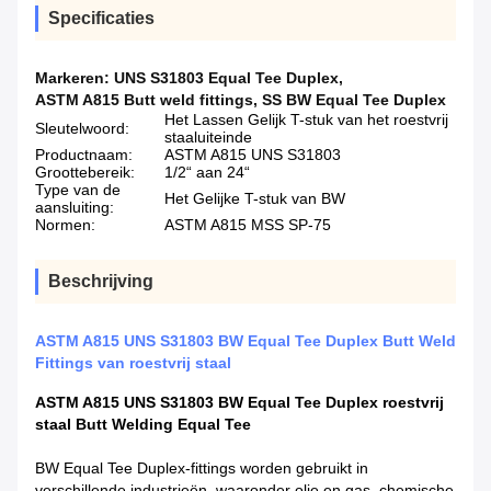
Specificaties
Markeren:
UNS S31803 Equal Tee Duplex
,
ASTM A815 Butt weld fittings
,
SS BW Equal Tee Duplex
Het Lassen Gelijk T-stuk van het roestvrij
Sleutelwoord:
staaluiteinde
Productnaam:
ASTM A815 UNS S31803
Groottebereik:
1/2“ aan 24“
Type van de
Het Gelijke T-stuk van BW
aansluiting:
Normen:
ASTM A815 MSS SP-75
Beschrijving
ASTM A815 UNS S31803 BW Equal Tee Duplex Butt Weld
Fittings van roestvrij staal
ASTM A815 UNS S31803 BW Equal Tee Duplex roestvrij
staal Butt Welding Equal Tee
BW Equal Tee Duplex-fittings worden gebruikt in
verschillende industrieën, waaronder olie en gas, chemische