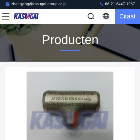
zhangying@kasugai-group.co.jp
86-21-6447-1967
Citaat
Producten