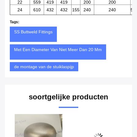
22
559
419
419
200
200
24
610
432
432
155
240
240
57
Tags:
SS Buttweld Fittings
Met Een Diameter Van Niet Meer Dan 20 Mm
de montage van de stuiklaspijp
soortgelijke producten