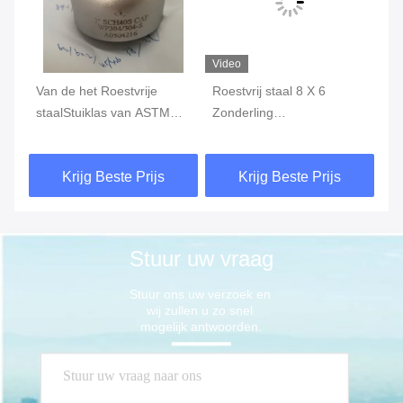
Video
gen
Van de het Roestvrije
Roestvrij staal 8 X 6
Va
staalStuiklas van ASTM
Zonderling
st
3
A403 GLB van het de
Reductiemiddel, de
WP
Montagebeëindigen
Montage van de de
T-
Krijg Beste Prijs
Krijg Beste Prijs
WP316 WP304
Stuiklaspijp van WP304
WP316L
Stuur uw vraag
Stuur ons uw verzoek en 
wij zullen u zo snel 
mogelijk antwoorden.