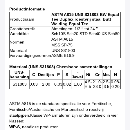
Productinformatie
ASTM A815 UNS S31803 BW Equal
Productnaam
Tee Duplex roestvrij staal Butt
Welding Equal Tee
Groottebereik
Afmetingen: 1/2 ′′ tot 24 ′′
Wanddikte
Sch10S Sch20 STD Sch40 XS Sch80
ASTM A815
Normen
MSS SP-75
Materiaal
UNS S31803
Vervaardigingsnormen
ASME B16.9
Materiaal (UNS S31803) Chemische samenstellingen
UNS-
-
C
Deeltjes
P
S
Ni
Cr
Mo.
N
benaming
Jawel.
4.5-
21.0-
2.5-
0.08-
S31803
0.03
2.00
0.03
0.02
1.00
6.5
23.0
3.5
0.20
ASTM A815 is de standaardspecificatie voor Ferritische,
Ferritische/Austenitische en Martensitische roestvrij
staalpijpen.Klasse WP-armaturen zijn onderverdeeld in vier
klassen:
WP-S
, naadloze producten.