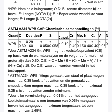
48
- Wat is er?
48.00
13.50
er?
*NPS: Nominale buisgrootte; O.D: Buitenste diameter bij de
bevel; E: Lengte [NOTA(1)]; E1: Beperkende wanddikte voor
lengte; E: Lengte [NOTA(2)].
ASTM A234 WPB CAP Chemische samenstellingen (%)
-
Graad
C
Deeltjes
P
S
Cr
Mo.
Ni
C.
V
Nb
Jawel.
≤
0.29-
≤
≤
≤
≤
≤
≤
≤
WPB
≥ 0.10
0.0
0.30
1.60
0.050
0.058
0.40
0.15
0.40
0.40
0.08
*Voor ASTM A234 Gr. WPB mag het koolstofequivalent (CE)
op basis van de warmteanalyse en de volgende formule niet
groter zijn dan 0.50. C.E. = C + Mn / 6 + (Cr + Mo + V) / 5 +
(Ni + Cu) / 15. De C.E.-waarden worden vermeld in het
testrapport.
* ASTM A234 WPB fittings gemaakt van staaf of plaat mogen
maximaal 0,35 koolstof bevatten en die gemaakt van
smeedstukken mogen maximaal 0,35 koolstof en maximaal
0,35 silicium bevatten zonder minimum.
*Voor elke vermindering van 0,01% onder het aangegeven
koolstofmaximaal is een toename van 0,06% mangaan
boven het aangegeven maximum toegestaan, tot een
maximum van 1,65%.