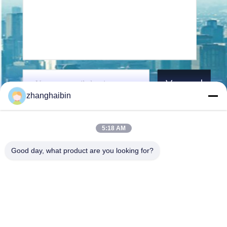
Verzend
zhanghaibin
5:18 AM
Good day, what product are you looking for?
Kasugai Shanghai Co., Ltd.
zhangying@kasugai-group.c
o.jp
86-21-6447-1967
Rm.8415, Bldg. A8, nr. 808