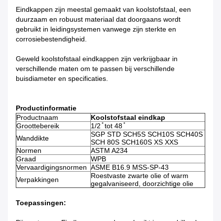
Eindkappen zijn meestal gemaakt van koolstofstaal, een
duurzaam en robuust materiaal dat doorgaans wordt
gebruikt in leidingsystemen vanwege zijn sterkte en
corrosiebestendigheid.
Geweld koolstofstaal eindkappen zijn verkrijgbaar in
verschillende maten om te passen bij verschillende
buisdiameter en specificaties.
Productinformatie
Productnaam
Koolstofstaal eindkap
Groottebereik
1/2 ̊ tot 48 ̊
SGP STD SCH5S SCH10S SCH40S
Wanddikte
SCH 80S SCH160S XS XXS
Normen
ASTM A234
Graad
WPB
Vervaardigingsnormen
ASME B16.9 MSS-SP-43
Roestvaste zwarte olie of warm
Verpakkingen
gegalvaniseerd, doorzichtige olie
Toepassingen: