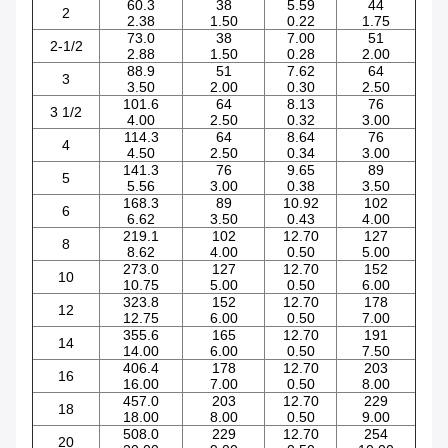
60.3
38
5.59
44
2
2.38
1.50
0.22
1.75
73.0
38
7.00
51
2-1/2
2.88
1.50
0.28
2.00
88.9
51
7.62
64
3
3.50
2.00
0.30
2.50
101.6
64
8.13
76
3 1/2
4.00
2.50
0.32
3.00
114.3
64
8.64
76
4
4.50
2.50
0.34
3.00
141.3
76
9.65
89
5
5.56
3.00
0.38
3.50
168.3
89
10.92
102
6
6.62
3.50
0.43
4.00
219.1
102
12.70
127
8
8.62
4.00
0.50
5.00
273.0
127
12.70
152
10
10.75
5.00
0.50
6.00
323.8
152
12.70
178
12
12.75
6.00
0.50
7.00
355.6
165
12.70
191
14
14.00
6.00
0.50
7.50
406.4
178
12.70
203
16
16.00
7.00
0.50
8.00
457.0
203
12.70
229
18
18.00
8.00
0.50
9.00
508.0
229
12.70
254
20