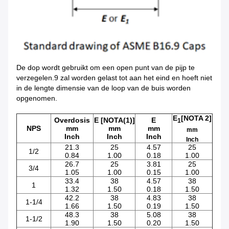
De dop wordt gebruikt om een open punt van de pijp te
verzegelen.9 zal worden gelast tot aan het eind en hoeft niet
in de lengte dimensie van de loop van de buis worden
opgenomen.
E
[NOTA 2]
Overdosis
E [NOTA(1)]
E
1
NPS
mm
mm
mm
mm
Inch
Inch
Inch
Inch
21.3
25
4.57
25
1/2
0.84
1.00
0.18
1.00
26.7
25
3.81
25
3/4
1.05
1.00
0.15
1.00
33.4
38
4.57
38
1
1.32
1.50
0.18
1.50
42.2
38
4.83
38
1-1/4
1.66
1.50
0.19
1.50
48.3
38
5.08
38
1-1/2
1.90
1.50
0.20
1.50