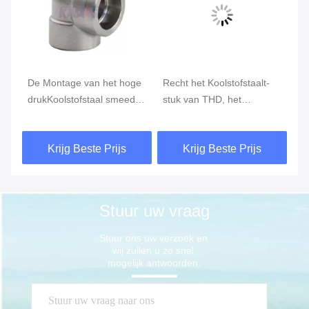
De Montage van het hoge
Recht het Koolstofstaalt-
De
drukKoolstofstaal smeedde
stuk van THD, het
Ko
de Laselleboog van de 90
Gesmede Ingepaste T-stuk
va
Graadcontactdoos
van ASME B16.11 Hoge
he
Krijg Beste Prijs
Krijg Beste Prijs
druk
Co
Stuur uw vraag
Stuur ons uw verzoek en 
wij zullen u zo snel 
mogelijk antwoorden.