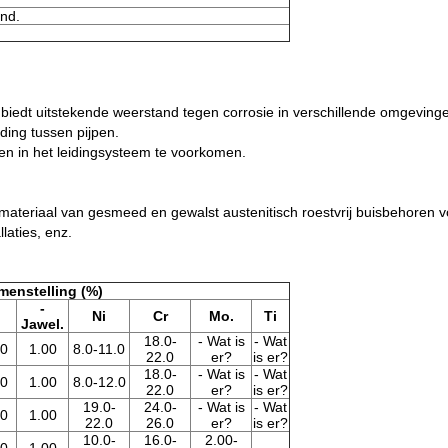
nd.
l biedt uitstekende weerstand tegen corrosie in verschillende omgeving
ding tussen pijpen.
ken in het leidingsysteem te voorkomen.
t materiaal van gesmeed en gewalst austenitisch roestvrij buisbehore
laties, enz.
menstelling (%)
-
Ni
Cr
Mo.
Ti
Jawel.
18.0-
- Wat is
- Wat
30
1.00
8.0-11.0
22.0
er?
is er?
18.0-
- Wat is
- Wat
30
1.00
8.0-12.0
22.0
er?
is er?
19.0-
24.0-
- Wat is
- Wat
30
1.00
22.0
26.0
er?
is er?
10.0-
16.0-
2.00-