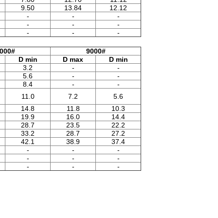
9.50
13.84
12.12
-
-
-
-
-
-
-
-
-
000#
9000#
D min
D max
D min
3.2
-
-
5.6
-
-
8.4
-
-
11.0
7.2
5.6
14.8
11.8
10.3
19.9
16.0
14.4
28.7
23.5
22.2
33.2
28.7
27.2
42.1
38.9
37.4
-
-
-
-
-
-
-
-
-