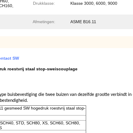
CH60,
Drukklasse:
Klasse 3000, 6000, 9000
CH160,
Afmetingen:
ASME B16.11
contact SW
 roestvrij staal stop-sweiscouplage
type buisbevestiging die twee buizen van dezelfde grootte verbindt i
bestendigheid.
gesmeed SW hogedruk roestvrij staal stop-
SCH40, STD, SCH80, XS, SCH60, SCH80,
S