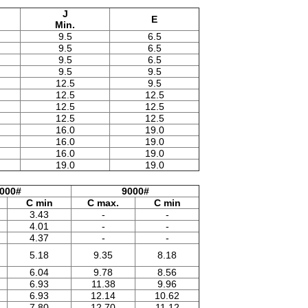
J
E
Min.
9.5
6.5
9.5
6.5
9.5
6.5
9.5
9.5
12.5
9.5
12.5
12.5
12.5
12.5
12.5
12.5
16.0
19.0
16.0
19.0
16.0
19.0
19.0
19.0
000#
9000#
C min
C max.
C min
3.43
-
-
4.01
-
-
4.37
-
-
5.18
9.35
8.18
6.04
9.78
8.56
6.93
11.38
9.96
6.93
12.14
10.62
7.80
12.70
11.12