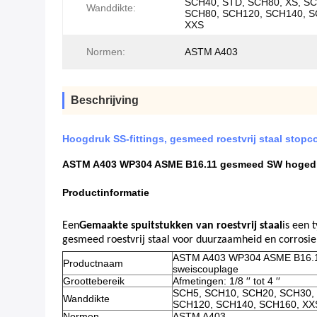
SCH40, STD, SCH80, XS, S
Wanddikte:
SCH80, SCH120, SCH140, S
XXS
Normen:
ASTM A403
Beschrijving
Hoogdruk SS-fittings, gesmeed roestvrij staal stop
ASTM A403 WP304 ASME B16.11 gesmeed SW hogedruk
Productinformatie
Een
Gemaakte spuitstukken van roestvrij staal
is een 
gesmeed roestvrij staal voor duurzaamheid en corrosie
ASTM A403 WP304 ASME B16.11 
Productnaam
sweiscouplage
Groottebereik
Afmetingen: 1/8 ′′ tot 4 ′′
SCH5, SCH10, SCH20, SCH30, 
Wanddikte
SCH120, SCH140, SCH160, XX
Normen
ASTM A403