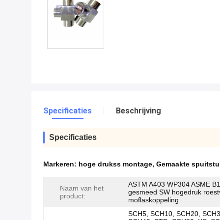
Specificaties
Beschrijving
Specificaties
Markeren:
hoge drukss montage
,
Gemaakte spuitstuk
ASTM A403 WP304 ASME B1
Naam van het
gesmeed SW hogedruk roestvr
product:
moflaskoppeling
SCH5, SCH10, SCH20, SCH3