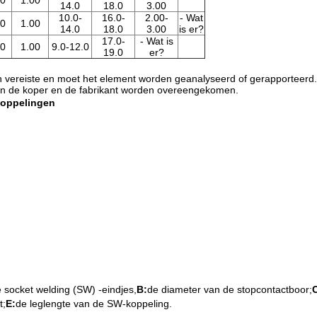
30
1.00
14.0
18.0
3.00
10.0-
16.0-
2.00-
- Wat
30
1.00
14.0
18.0
3.00
is er?
17.0-
- Wat is
30
1.00
9.0-12.0
19.0
er?
en vereiste en moet het element worden geanalyseerd of gerapporteerd.
en de koper en de fabrikant worden overeengekomen.
koppelingen
socket welding (SW) -eindjes,
B:
de diameter van de stopcontactboor;
t;
E:
de leglengte van de SW-koppeling.