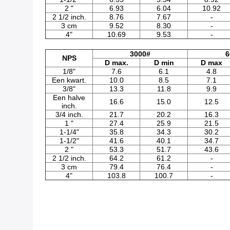
2 "
6.93
6.04
10.92
2 1/2 inch.
8.76
7.67
-
3 cm
9.52
8.30
-
4"
10.69
9.53
-
3000#
6
NPS
D max.
D min
D max
1/8"
7.6
6.1
4.8
Een kwart.
10.0
8.5
7.1
3/8"
13.3
11.8
9.9
Een halve
16.6
15.0
12.5
inch.
3/4 inch.
21.7
20.2
16.3
1 "
27.4
25.9
21.5
1-1/4"
35.8
34.3
30.2
1-1/2"
41.6
40.1
34.7
2 "
53.3
51.7
43.6
2 1/2 inch.
64.2
61.2
-
3 cm
79.4
76.4
-
4"
103.8
100.7
-