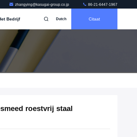
zhangying@kasugai-group.co.jp
86-21-6447-1967
et Bedrijf
Citaat
Dutch
smeed roestvrij staal