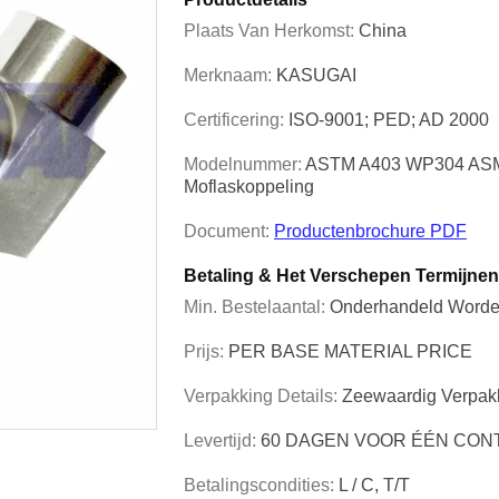
Plaats Van Herkomst:
China
Merknaam:
KASUGAI
Certificering:
ISO-9001; PED; AD 2000
Modelnummer:
ASTM A403 WP304 ASME
Moflaskoppeling
Document:
Productenbrochure PDF
Betaling & Het Verschepen Termijnen
Min. Bestelaantal:
Onderhandeld Word
Prijs:
PER BASE MATERIAL PRICE
Verpakking Details:
Zeewaardig Verpak
Levertijd:
60 DAGEN VOOR ÉÉN CON
Betalingscondities:
L / C, T/T