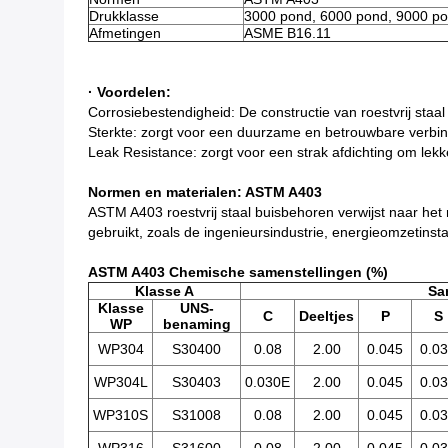
Drukklasse
3000 pond, 6000 pond, 9000 po
Afmetingen
ASME B16.11
· Voordelen:
Corrosiebestendigheid: De constructie van roestvrij staa
Sterkte: zorgt voor een duurzame en betrouwbare verbin
Leak Resistance: zorgt voor een strak afdichting om lek
Normen en materialen: ASTM A403
ASTM A403 roestvrij staal buisbehoren verwijst naar he
gebruikt, zoals de ingenieursindustrie, energieomzetinstal
ASTM A403 Chemische samenstellingen (%)
Klasse A
Sa
Klasse
UNS-
C
Deeltjes
P
S
WP
benaming
WP304
S30400
0.08
2.00
0.045
0.0
WP304L
S30403
0.030E
2.00
0.045
0.0
WP310S
S31008
0.08
2.00
0.045
0.0