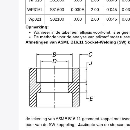
WP316
S31600
0.08
2.00
0.045
0.0
WP316L
S31603
0.030E
2.00
0.045
0.0
Wp321
S32100
0.08
2.00
0.045
0.0
Opmerking:
Wanneer in de tabel een ellipsis voorkomt, is er ge
De methode voor de analyse van stikstof moet tuss
Afmetingen van ASME B16.11 Socket-Welding (SW) 
de tekening van ASME B16.11 gesmeed koppel met twee 
boor van de SW-koppeling;
- Ja.
diepte van de stopcontac