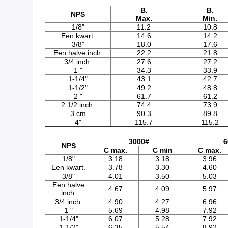
B.
B.
NPS
Max.
Min.
1/8"
11.2
10.8
Een kwart.
14.6
14.2
3/8"
18.0
17.6
Een halve inch.
22.2
21.8
3/4 inch.
27.6
27.2
1 "
34.3
33.9
1-1/4"
43.1
42.7
1-1/2"
49.2
48.8
2 "
61.7
61.2
2 1/2 inch.
74.4
73.9
3 cm
90.3
89.8
4"
115.7
115.2
3000#
6
NPS
C max.
C min
C max.
1/8"
3.18
3.18
3.96
Een kwart.
3.78
3.30
4.60
3/8"
4.01
3.50
5.03
Een halve
4.67
4.09
5.97
inch.
3/4 inch.
4.90
4.27
6.96
1 "
5.69
4.98
7.92
1-1/4"
6.07
5.28
7.92
1-1/2"
6.35
5.54
8.92