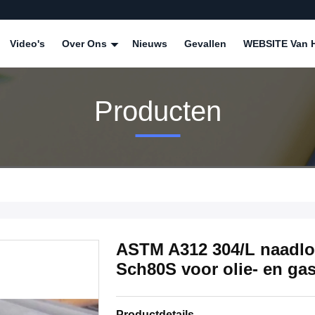
Video's
Over Ons
Nieuws
Gevallen
WEBSITE Van H
Producten
ASTM A312 304/L naadloos
Sch80S voor olie- en ga
Productdetails