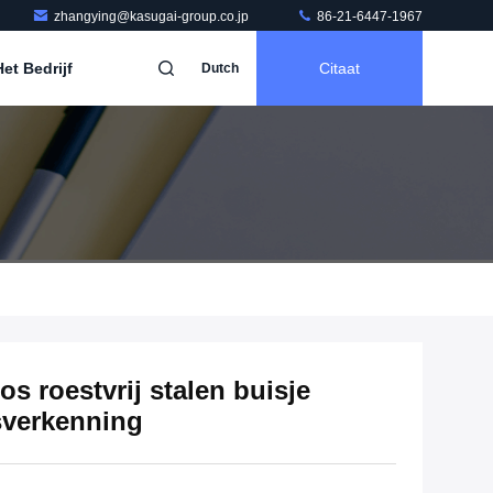
zhangying@kasugai-group.co.jp
86-21-6447-1967
et Bedrijf
Citaat
Dutch
 roestvrij stalen buisje
sverkenning