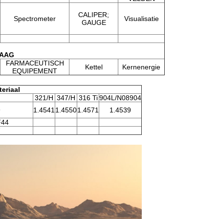
CALIPER;
Spectrometer
Visualisatie
GAUGE
AAG
FARMACEUTISCH
Kettel
Kernenergie
EQUIPEMENT
eriaal
321/H
347/H
316 Ti
904L/N08904
9
1.4541
1.4550
1.4571
1.4539
F44
7