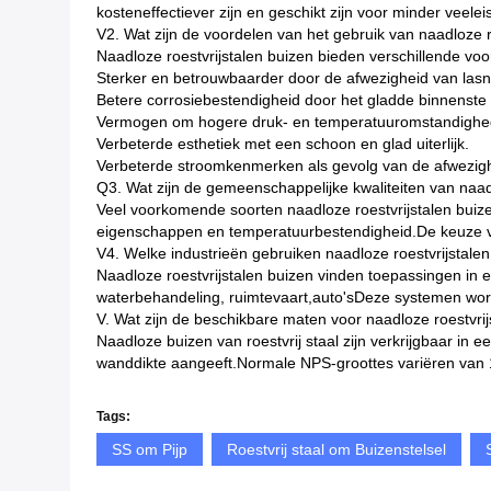
kosteneffectiever zijn en geschikt zijn voor minder veel
V2. Wat zijn de voordelen van het gebruik van naadloze r
Naadloze roestvrijstalen buizen bieden verschillende vo
Sterker en betrouwbaarder door de afwezigheid van las
Betere corrosiebestendigheid door het gladde binnenste
Vermogen om hogere druk- en temperatuuromstandighe
Verbeterde esthetiek met een schoon en glad uiterlijk.
Verbeterde stroomkenmerken als gevolg van de afwezighe
Q3. Wat zijn de gemeenschappelijke kwaliteiten van naad
Veel voorkomende soorten naadloze roestvrijstalen buiz
eigenschappen en temperatuurbestendigheid.De keuze va
V4. Welke industrieën gebruiken naadloze roestvrijstale
Naadloze roestvrijstalen buizen vinden toepassingen in 
waterbehandeling, ruimtevaart,auto'sDeze systemen worde
V. Wat zijn de beschikbare maten voor naadloze roestvrij
Naadloze buizen van roestvrij staal zijn verkrijgbaar i
wanddikte aangeeft.Normale NPS-groottes variëren van 1
Tags:
SS om Pijp
Roestvrij staal om Buizenstelsel