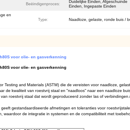
Duidelijke Einden, Afgeschuinde
Beëindigenproces:
Einden, Ingepaste Einden
age en
Type:
Naadloze, gelaste, ronde buis / b
ch80S voor olie- en gasverkenning
ch80S voor olie- en gasverkenning
or Testing and Materials (ASTM) die de vereisten voor naadloze, gelas
aar de kwaliteit van roestvrij staal en "naadloos" naar een naadloze buis
t van roestvrij staal dat wordt geproduceerd zonder las of verbinding
eft gestandaardiseerde afmetingen en toleranties voor roestvrijstalen
n, waardoor de integratie in systemen en de compatibiliteit met toeb