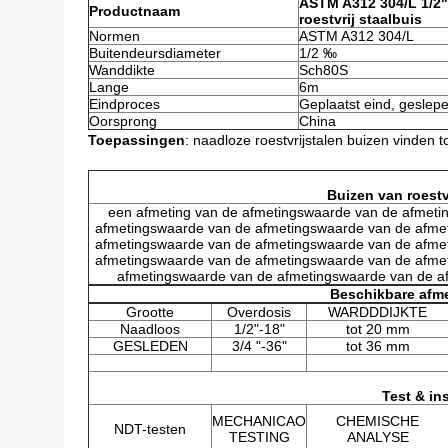
ASTM A312 304/L 1/2
Productnaam
roestvrij staalbuis
Normen
ASTM A312 304/L
Buitendeursdiameter
1/2 ‰
Wanddikte
Sch80S
Lange
6m
Eindproces
Geplaatst eind, geslep
Oorsprong
China
Toepassingen
: naadloze roestvrijstalen buizen vinden 
Buizen van roestvr
een afmeting van de afmetingswaarde van de afmeti
afmetingswaarde van de afmetingswaarde van de afme
afmetingswaarde van de afmetingswaarde van de afme
afmetingswaarde van de afmetingswaarde van de afme
afmetingswaarde van de afmetingswaarde van de a
Beschikbare afm
Grootte
Overdosis
WARDDDIJKTE
Naadloos
1/2"-18"
tot 20 mm
GESLEDEN
3/4 "-36"
tot 36 mm
Test & in
MECHANICAO
CHEMISCHE
NDT-testen
TESTING
ANALYSE