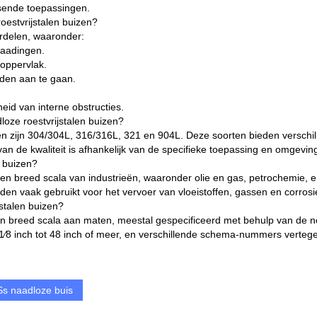
eisende toepassingen.
oestvrijstalen buizen?
ordelen, waaronder:
naadingen.
 oppervlak.
den aan te gaan.
id van interne obstructies.
loze roestvrijstalen buizen?
en zijn 304/304L, 316/316L, 321 en 904L. Deze soorten bieden verschi
n de kwaliteit is afhankelijk van de specifieke toepassing en omgevi
n buizen?
een breed scala van industrieën, waaronder olie en gas, petrochemie, 
n vaak gebruikt voor het vervoer van vloeistoffen, gassen en corrosie
stalen buizen?
n een breed scala aan maten, meestal gespecificeerd met behulp van de
⁄8 inch tot 48 inch of meer, en verschillende schema-nummers verteg
Ss naadloze buis