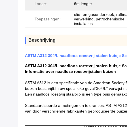
Lange:
6m lengte
olie- en gasonderzoek, raffin
Toepassingen:
verwerking, petrochemische
installaties
Beschrijving
ASTM A312 304/L naadloos roestvrij stalen buisje S
ASTM A312 304/L naadloos roestvrij stalen buisje S
Informatie over naadloze roestvrijstalen buizen
ASTM A312 is een specificatie van de American Society f
buizen beschrijft.In uw specifieke geval"304/L" verwijst n
Een naadloos roestvrij staalpijp is een type buis gemaak
Standaardiseerde afmetingen en toleranties: ASTM A312 ge
van door verschillende fabrikanten geproduceerde buize