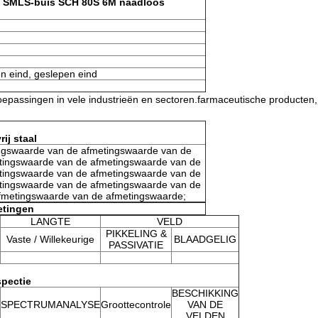
" SMLS-buis SCH 80S 6M naadloos
en eind, geslepen eind
toepassingen in vele industrieën en sectoren.farmaceutische producten,
ij staal
ngswaarde van de afmetingswaarde van de
tingswaarde van de afmetingswaarde van de
tingswaarde van de afmetingswaarde van de
tingswaarde van de afmetingswaarde van de
fmetingswaarde van de afmetingswaarde;
etingen
LANGTE
VELD
PIKKELING &
Vaste / Willekeurige
BLAADGELIG
PASSIVATIE
spectie
BESCHIKKING
SPECTRUMANALYSE
Groottecontrole
VAN DE
VELDEN