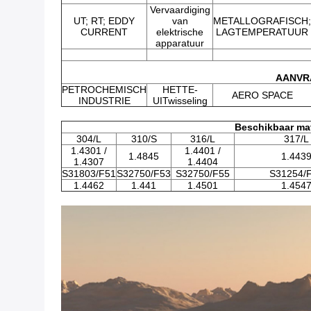
Vervaardiging
UT; RT; EDDY
van
METALLOGRAFISCH;
CURRENT
elektrische
LAGTEMPERATUUR
apparatuur
AANVR
PETROCHEMISCH
HETTE-
AERO SPACE
INDUSTRIE
UITwisseling
Beschikbaar mat
304/L
310/S
316/L
317/L
1.4301 /
1.4401 /
1.4845
1.443
1.4307
1.4404
S31803/F51
S32750/F53
S32750/F55
S31254/
1.4462
1.441
1.4501
1.454