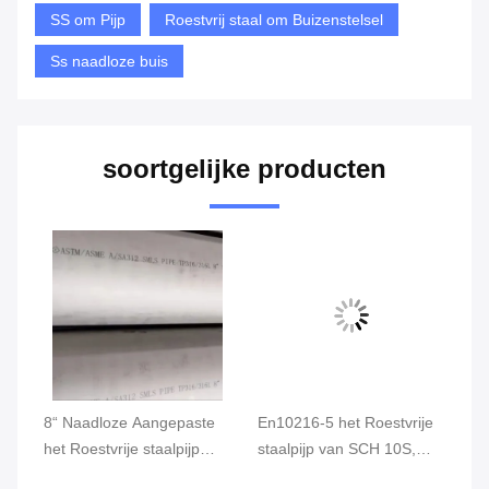
SS om Pijp
Roestvrij staal om Buizenstelsel
Ss naadloze buis
soortgelijke producten
8“ Naadloze Aangepaste
En10216-5 het Roestvrije
Na
et
het Roestvrije staalpijp
staalpijp van SCH 10S,
st
ASTM A789 316L SMLS
SMLS Naadloze SS om
om