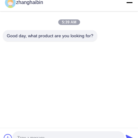
zhanghaibin
5:39 AM
Good day, what product are you looking for?
Kasugai Shanghai Co., Ltd.
zhangying@kasugai-group.c
o.jp
86-21-6447-1967
Rm.8415, Bldg. A8, nr. 808
Hongqiao Road, Xuhui Distri
ct, Shanghai 200030, Chia
De Goede Kwaliteit van China De Flenzen van de roestvrij staalpijp
Leverancier. Copyright © 2026 Kasugai Shanghai Co., Ltd. . Alle rechten
voorbehoudena.