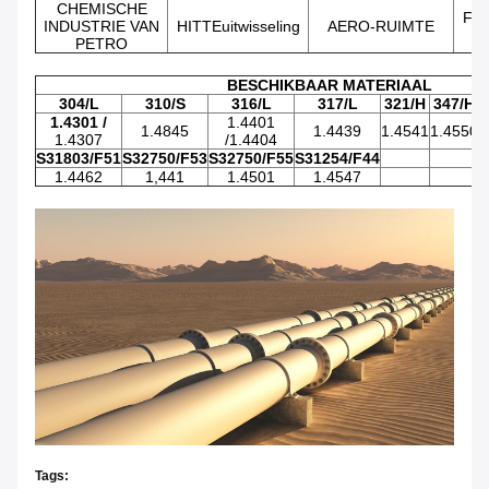
CHEMISCHE
FA
INDUSTRIE VAN
HITTEuitwisseling
AERO-RUIMTE
PETRO
BESCHIKBAAR MATERIAAL
304/L
310/S
316/L
317/L
321/H
347/H
T
1.4301 /
1.4401
1.4845
1.4439
1.4541
1.4550
1
1.4307
/1.4404
S31803/F51
S32750/F53
S32750/F55
S31254/F44
1.4462
1,441
1.4501
1.4547
Tags: