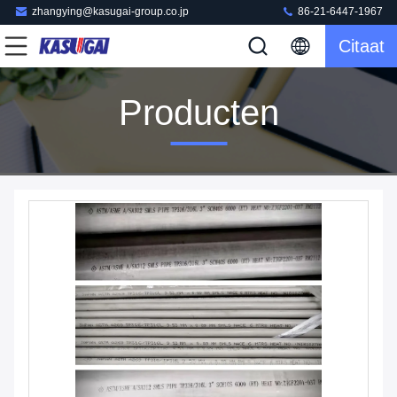
zhangying@kasugai-group.co.jp
86-21-6447-1967
Citaat
Producten