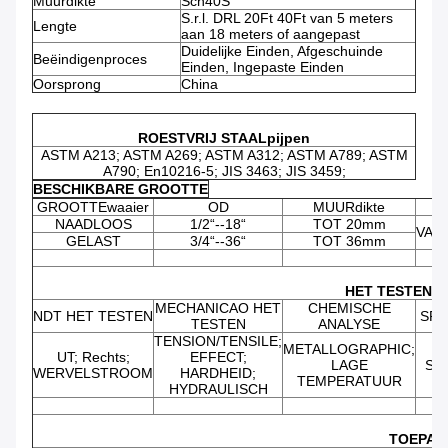
Muurdikte
Sch40S
S.r.l. DRL 20Ft 40Ft van 5 meters
Lengte
aan 18 meters of aangepast
Duidelijke Einden, Afgeschuinde
Beëindigenproces
Einden, Ingepaste Einden
Oorsprong
China
ROESTVRIJ STAALpijpen
ASTM A213; ASTM A269; ASTM A312; ASTM A789; ASTM
A790; En10216-5; JIS 3463; JIS 3459;
BESCHIKBARE GROOTTE
GROOTTEwaaier
OD
MUURdikte
NAADLOOS
1/2“--18“
TOT 20mm
VAS
GELAST
3/4“--36“
TOT 36mm
HET TESTEN &
MECHANICAO HET
CHEMISCHE
NDT HET TESTEN
SPE
TESTEN
ANALYSE
TENSION/TENSILE;
METALLOGRAPHIC;
UT; Rechts;
EFFECT;
LAGE
SP
WERVELSTROOM
HARDHEID;
TEMPERATUUR
HYDRAULISCH
TOEPAS