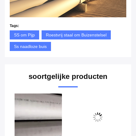
Tags:
SS om Pijp
Roestvrij staal om Buizenstelsel
Ss naadloze buis
soortgelijke producten