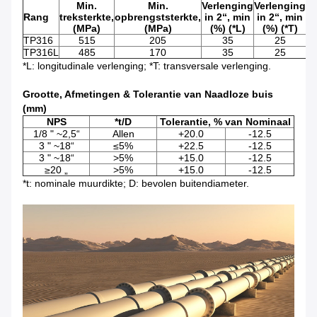
Min.
Min.
Verlenging
Verlenging
Rang
treksterkte,
opbrengststerkte,
in 2“, min
in 2“, min
(MPa)
(MPa)
(%) (*L)
(%) (*T)
TP316
515
205
35
25
TP316L
485
170
35
25
*L: longitudinale verlenging; *T: transversale verlenging.
Grootte, Afmetingen & Tolerantie van Naadloze buis
(mm)
NPS
*t/D
Tolerantie, % van Nominaal
1/8 " ~2,5“
Allen
+20.0
-12.5
3 " ~18“
≤5%
+22.5
-12.5
3 " ~18“
>5%
+15.0
-12.5
≥20 „
>5%
+15.0
-12.5
*t: nominale muurdikte; D: bevolen buitendiameter.