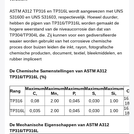
ASTM A312 TP316 en TP316L wordt aangewezen met UNS
S31600 en UNS S31603, respectievelijk. Hoewel duurder,
hebben de pijpen van TP316/TP316L worden gemaakt de
hogere weerstand van de niveaucorrosie dan dat van
TP304/TP304L die. Zij kunnen voor een gediversifieerde
waaier worden gebruikt van het corrosieve chemische
proces door buizen leiden die inkt, rayon, fotografische
chemische producten, document, textiel, bleekmiddelen, en
rubber impliceert
De Chemische Samenstellingen van ASTM A312
TP316/TP316L (%)
Maximum
Maximum
Maximum
Maximum
Maximum
Rang
Cr
C,
Mn,
P,
S,
Si,
16.0-
TP316
0,08
2.00
0,045
0,030
1.00
18.0
16.0-
TP316L
0,035
2.00
0,045
0,030
1.00
18.0
De Mechanische Eigenschappen van ASTM A312
TP316/TP316L