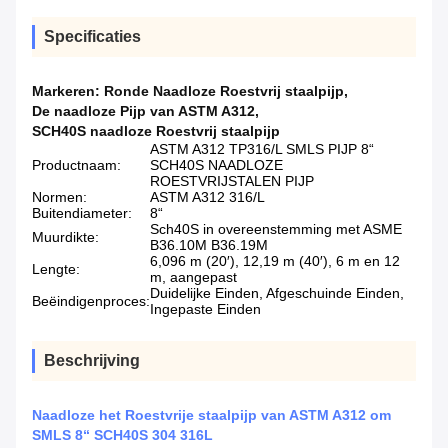
Specificaties
Markeren:
Ronde Naadloze Roestvrij staalpijp
,
De naadloze Pijp van ASTM A312
,
SCH40S naadloze Roestvrij staalpijp
ASTM A312 TP316/L SMLS PIJP 8“
Productnaam:
SCH40S NAADLOZE
ROESTVRIJSTALEN PIJP
Normen:
ASTM A312 316/L
Buitendiameter:
8“
Sch40S in overeenstemming met ASME
Muurdikte:
B36.10M B36.19M
6,096 m (20′), 12,19 m (40′), 6 m en 12
Lengte:
m, aangepast
Duidelijke Einden, Afgeschuinde Einden,
Beëindigenproces:
Ingepaste Einden
Beschrijving
Naadloze het Roestvrije staalpijp van ASTM A312 om
SMLS 8“ SCH40S 304 316L