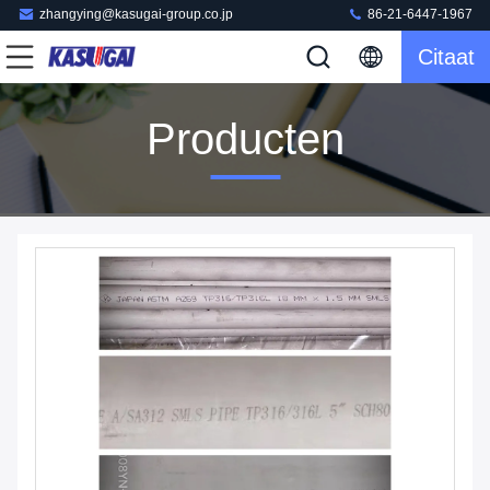
zhangying@kasugai-group.co.jp
86-21-6447-1967
Citaat
Producten