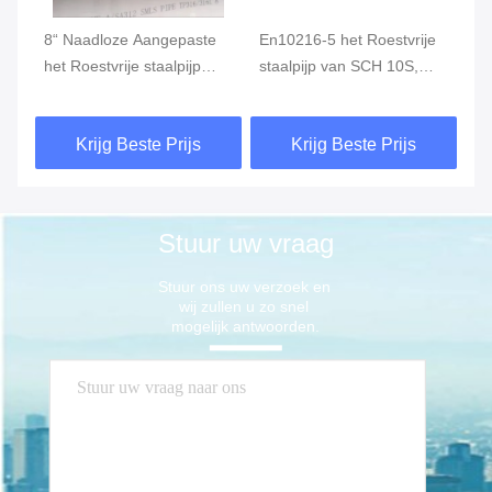
8“ Naadloze Aangepaste
En10216-5 het Roestvrije
Na
et
het Roestvrije staalpijp
staalpijp van SCH 10S,
st
ASTM A789 316L SMLS
SMLS Naadloze SS om
Pr
van SCH80S
Pijp
Na
Krijg Beste Prijs
Krijg Beste Prijs
31
Stuur uw vraag
Stuur ons uw verzoek en 
wij zullen u zo snel 
mogelijk antwoorden.