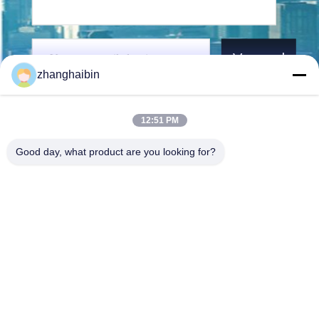
Verzend
zhanghaibin
12:51 PM
Good day, what product are you looking for?
Kasugai Shanghai Co., Ltd.
zhangying@kasugai-group.c
o.jp
86-21-6447-1967
Rm.8415, Bldg. A8, nr. 808
Hongqiao Road, Xuhui Distri
ct, Shanghai 200030, Chia