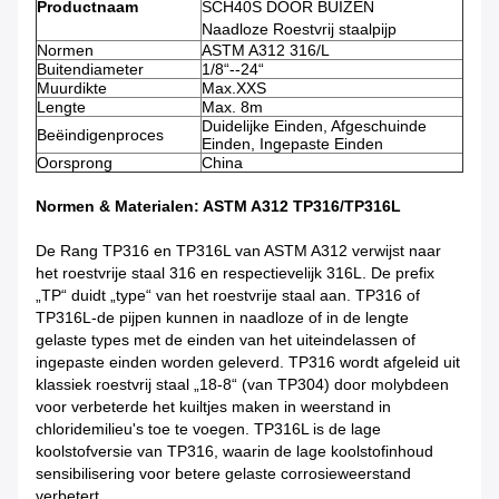
Productnaam
SCH40S DOOR BUIZEN
Naadloze Roestvrij staalpijp
Normen
ASTM A312 316/L
Buitendiameter
1/8“--24“
Muurdikte
Max.XXS
Lengte
Max. 8m
Duidelijke Einden, Afgeschuinde
Beëindigenproces
Einden, Ingepaste Einden
Oorsprong
China
Normen & Materialen: ASTM A312 TP316/TP316L
De Rang TP316 en TP316L van ASTM A312 verwijst naar
het roestvrije staal 316 en respectievelijk 316L. De prefix
„TP“ duidt „type“ van het roestvrije staal aan. TP316 of
TP316L-de pijpen kunnen in naadloze of in de lengte
gelaste types met de einden van het uiteindelassen of
ingepaste einden worden geleverd. TP316 wordt afgeleid uit
klassiek roestvrij staal „18-8“ (van TP304) door molybdeen
voor verbeterde het kuiltjes maken in weerstand in
chloridemilieu's toe te voegen. TP316L is de lage
koolstofversie van TP316, waarin de lage koolstofinhoud
sensibilisering voor betere gelaste corrosieweerstand
verbetert.