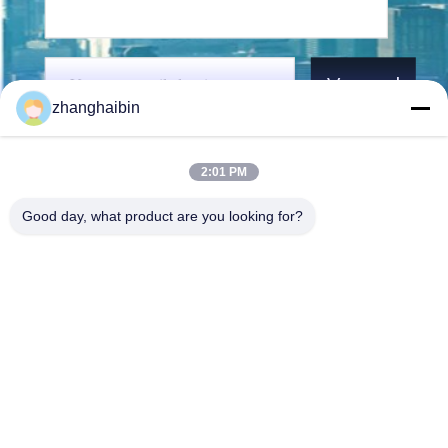
Verzend
zhanghaibin
2:01 PM
Good day, what product are you looking for?
Kasugai Shanghai Co., Ltd.
zhangying@kasugai-group.c
o.jp
86-21-6447-1967
Rm.8415, Bldg. A8, nr. 808
Hongqiao Road, Xuhui Distri
ct, Shanghai 200030, Chia