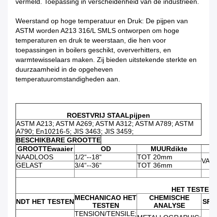
vermeld. Toepassing in verscheidenheid van de industrieën.
Weerstand op hoge temperatuur en Druk: De pijpen van
ASTM worden A213 316/L SMLS ontworpen om hoge
temperaturen en druk te weerstaan, die hen voor
toepassingen in boilers geschikt, oververhitters, en
warmtewisselaars maken. Zij bieden uitstekende sterkte en
duurzaamheid in de opgeheven
temperatuuromstandigheden aan.
ROESTVRIJ STAALpijpen
ASTM A213; ASTM A269; ASTM A312; ASTM A789; ASTM
A790; En10216-5; JIS 3463; JIS 3459;
BESCHIKBARE GROOTTE
GROOTTEwaaier
OD
MUURdikte
NAADLOOS
1/2“--18“
TOT 20mm
VAS
GELAST
3/4“--36“
TOT 36mm
HET TESTEN 
MECHANICAO HET
CHEMISCHE
NDT HET TESTEN
SPE
TESTEN
ANALYSE
TENSION/TENSILE;