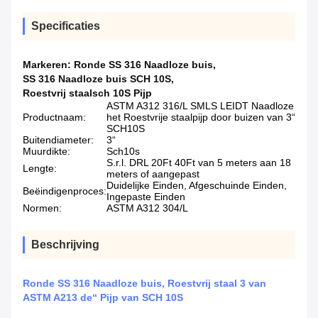
Specificaties
Markeren:
Ronde SS 316 Naadloze buis
,
SS 316 Naadloze buis SCH 10S
,
Roestvrij staalsch 10S Pijp
ASTM A312 316/L SMLS LEIDT Naadloze
Productnaam:
het Roestvrije staalpijp door buizen van 3“
SCH10S
Buitendiameter:
3“
Muurdikte:
Sch10s
S.r.l. DRL 20Ft 40Ft van 5 meters aan 18
Lengte:
meters of aangepast
Duidelijke Einden, Afgeschuinde Einden,
Beëindigenproces:
Ingepaste Einden
Normen:
ASTM A312 304/L
Beschrijving
Ronde SS 316 Naadloze buis, Roestvrij staal 3 van
ASTM A213 de“ Pijp van SCH 10S