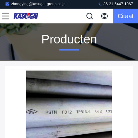
zhangying@kasugai-group.co.jp
86-21-6447-1967
Citaat
Producten