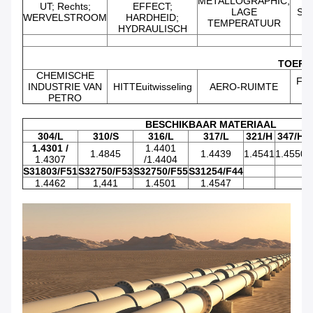
METALLOGRAPHIC;
UT; Rechts;
EFFECT;
LAGE
SP
WERVELSTROOM
HARDHEID;
TEMPERATUUR
HYDRAULISCH
TOEPA
CHEMISCHE
FA
INDUSTRIE VAN
HITTEuitwisseling
AERO-RUIMTE
PETRO
BESCHIKBAAR MATERIAAL
304/L
310/S
316/L
317/L
321/H
347/H
T
1.4301 /
1.4401
1.4845
1.4439
1.4541
1.4550
1
1.4307
/1.4404
S31803/F51
S32750/F53
S32750/F55
S31254/F44
1.4462
1,441
1.4501
1.4547