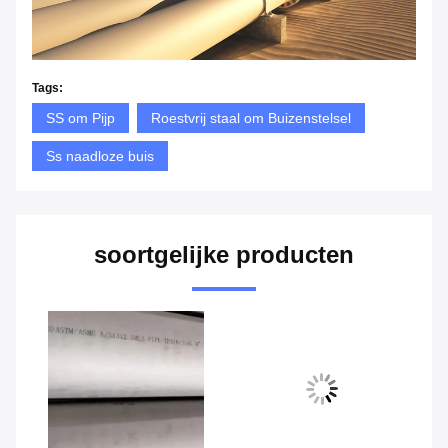
Tags:
SS om Pijp
Roestvrij staal om Buizenstelsel
Ss naadloze buis
soortgelijke producten