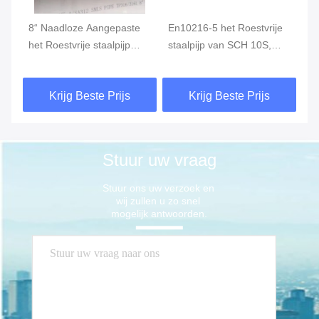
8“ Naadloze Aangepaste
En10216-5 het Roestvrije
Na
et
het Roestvrije staalpijp
staalpijp van SCH 10S,
st
ASTM A789 316L SMLS
SMLS Naadloze SS om
om
van SCH80S
Pijp
31
Krijg Beste Prijs
Krijg Beste Prijs
Stuur uw vraag
Stuur ons uw verzoek en 
wij zullen u zo snel 
mogelijk antwoorden.