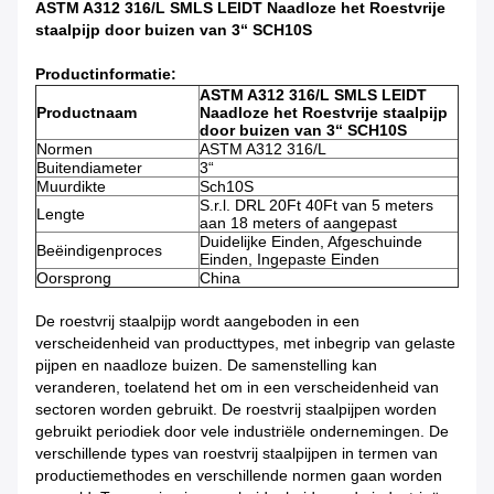
ASTM A312 316/L SMLS LEIDT Naadloze het Roestvrije
staalpijp door buizen van 3“ SCH10S
Productinformatie:
ASTM A312 316/L SMLS LEIDT
Productnaam
Naadloze het Roestvrije staalpijp
door buizen van 3“ SCH10S
Normen
ASTM A312 316/L
Buitendiameter
3“
Muurdikte
Sch10S
S.r.l. DRL 20Ft 40Ft van 5 meters
Lengte
aan 18 meters of aangepast
Duidelijke Einden, Afgeschuinde
Beëindigenproces
Einden, Ingepaste Einden
Oorsprong
China
De roestvrij staalpijp wordt aangeboden in een
verscheidenheid van producttypes, met inbegrip van gelaste
pijpen en naadloze buizen. De samenstelling kan
veranderen, toelatend het om in een verscheidenheid van
sectoren worden gebruikt. De roestvrij staalpijpen worden
gebruikt periodiek door vele industriële ondernemingen. De
verschillende types van roestvrij staalpijpen in termen van
productiemethodes en verschillende normen gaan worden