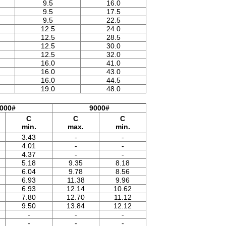
9.5
16.0
9.5
17.5
9.5
22.5
12.5
24.0
12.5
28.5
12.5
30.0
12.5
32.0
16.0
41.0
16.0
43.0
16.0
44.5
19.0
48.0
000#
9000#
C
C
C
min.
max.
min.
3.43
-
-
4.01
-
-
4.37
-
-
5.18
9.35
8.18
6.04
9.78
8.56
6.93
11.38
9.96
6.93
12.14
10.62
7.80
12.70
11.12
9.50
13.84
12.12
-
-
-
-
-
-