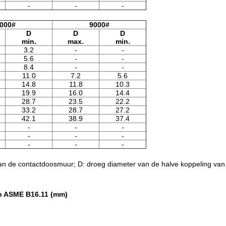
-
-
-
000#
9000#
D
D
D
min.
max.
min.
3.2
-
-
5.6
-
-
8.4
-
-
11.0
7.2
5.6
14.8
11.8
10.3
19.9
16.0
14.4
28.7
23.5
22.2
33.2
28.7
27.2
42.1
38.9
37.4
-
-
-
-
-
-
-
-
-
an de contactdoosmuur; D: droeg diameter van de halve koppeling van 
n ASME B16.11 (mm)