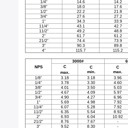
1/4“
14.6
14.2
3/8“
18.0
17.6
1/2“
22.2
21.8
3/4“
27.6
27.2
1“
34.3
33.9
11/4“
43.1
42.7
11/2“
49.2
48.8
2“
61.7
61.2
21/2“
74.4
73.9
3“
90.3
89.8
4“
115.7
115.2
3000#
6
C
NPS
C
C
min.
max.
max.
1/8“
3.18
3.18
3.96
1/4“
3.78
3.30
4.60
3/8“
4.01
3.50
5.03
1/2“
4.67
4.09
5.97
3/4“
4.90
4.27
6.96
1“
5.69
4.98
7.92
11/4“
6.07
5.28
7.92
11/2“
6.35
5.54
8.92
2“
6.93
6.04
10.92
21/2“
8.76
7.67
-
3“
9.52
8.30
-