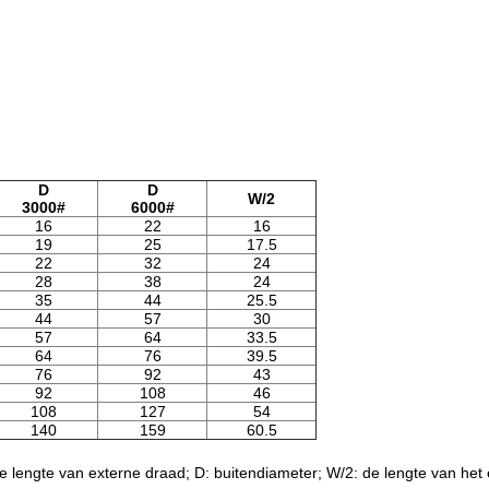
D
D
W/2
3000#
6000#
16
22
16
19
25
17.5
22
32
24
28
38
24
35
44
25.5
44
57
30
57
64
33.5
64
76
39.5
76
92
43
92
108
46
108
127
54
140
159
60.5
nte lengte van externe draad; D: buitendiameter; W/2: de lengte van het