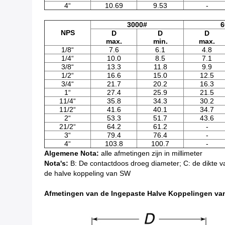
4“
10.69
9.53
-
3000#
6
NPS
D
D
D
max.
min.
max.
1/8“
7.6
6.1
4.8
1/4“
10.0
8.5
7.1
3/8“
13.3
11.8
9.9
1/2“
16.6
15.0
12.5
3/4“
21.7
20.2
16.3
1“
27.4
25.9
21.5
11/4“
35.8
34.3
30.2
11/2“
41.6
40.1
34.7
2“
53.3
51.7
43.6
21/2“
64.2
61.2
-
3“
79.4
76.4
-
4“
103.8
100.7
-
Algemene Nota:
alle afmetingen zijn in millimeter
Nota's:
B: De contactdoos droeg diameter; C: de dikte v
de halve koppeling van SW
Afmetingen van de Ingepaste Halve Koppelingen va