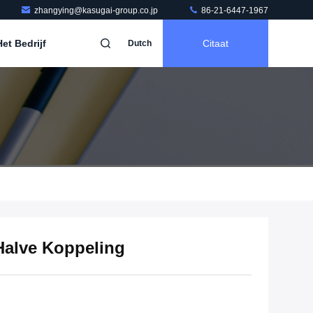
zhangying@kasugai-group.co.jp
86-21-6447-1967
et Bedrijf
Citaat
Dutch
Halve Koppeling