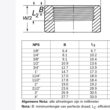
L
NPS
B
2
1/8“
6.4
6.7
1/4“
8.1
10.2
3/8“
9.1
10.4
1/2“
10.9
13.6
3/4“
12.7
13.9
1“
14.7
17.3
11/4“
17.0
18.0
11/2“
17.8
18.4
2“
19.0
19.2
21/2“
23.6
28.9
3“
25.9
30.5
4“
27.7
33.0
Algemene Nota:
alle afmetingen zijn in millimeter
Nota:
B: minimumlengte van perfecte draad; L
: efficië
2