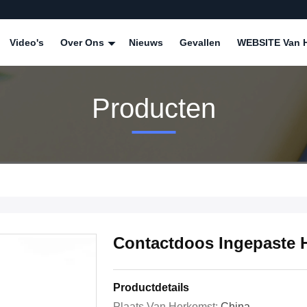
Video's
Over Ons
Nieuws
Gevallen
WEBSITE Van H
Producten
Contactdoos Ingepaste 
Productdetails
Plaats Van Herkomst:
China