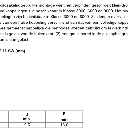
dzakelijk gebruikte montage want het verbinden geschroeft klein-droe
alve koppelingen zijn beschikbaar in Klasse 3000, 6000 en 9000. Het hee
ingen zijn beschikbaar in Klasse 3000 en 6000. Zijn lengte over alles 
e van een halve koppeling verschillend van dat van een volledige koppe
jn twee gemeenschappelijke die methodes worden gebruikt om takverbind
en is gelast van de buitenkant. (2) een gat is bored in de pijpkopbal 
n is dan gelast.
6.11 SW (mm)
F
J
min.
min
9.5
16.0