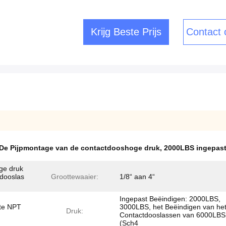
Krijg Beste Prijs
Contact
De Pijpmontage van de contactdooshoge druk
,
2000LBS ingepast
oge druk
dooslas
Groottewaaier:
1/8“ aan 4“
Ingepast Beëindigen: 2000LBS,
te NPT
3000LBS, het Beëindigen van he
Druk:
Contactdooslassen van 6000LBS
(Sch4