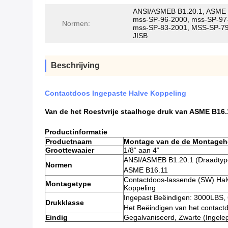
ANSI/ASMEB B1.20.1, ASME 
mss-SP-96-2000, mss-SP-97
Normen:
mss-SP-83-2001, MSS-SP-7
JISB
Beschrijving
Contactdoos Ingepaste Halve Koppeling
Van de het Roestvrije staalhoge druk van ASME B16
Productinformatie
Productnaam
Montage van de de Montageh
Groottewaaier
1/8“ aan 4“
ANSI/ASMEB B1.20.1 (Draadtyp
Normen
ASME B16.11
Contactdoos-lassende (SW) Hal
Montagetype
Koppeling
Ingepast Beëindigen: 3000LBS
Drukklasse
Het Beëindigen van het contac
Eindig
Gegalvaniseerd, Zwarte (Ingeleg