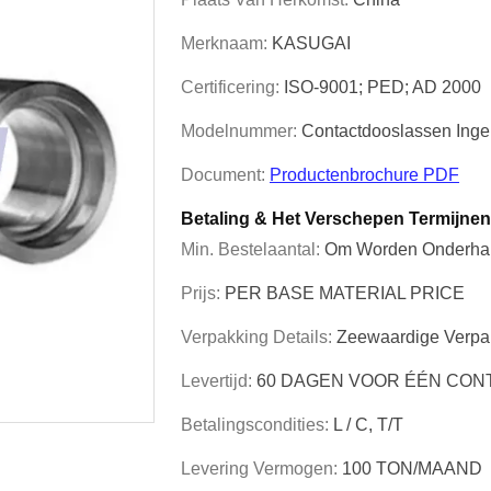
Merknaam:
KASUGAI
Certificering:
ISO-9001; PED; AD 2000
Modelnummer:
Contactdooslassen Ing
Document:
Productenbrochure PDF
Betaling & Het Verschepen Termijnen
Min. Bestelaantal:
Om Worden Onderha
Prijs:
PER BASE MATERIAL PRICE
Verpakking Details:
Zeewaardige Verpa
Levertijd:
60 DAGEN VOOR ÉÉN CON
Betalingscondities:
L / C, T/T
Levering Vermogen:
100 TON/MAAND