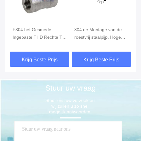
e,
F304 het Gesmede
304 de Montage van de
Va
ng
Ingepaste THD Rechte T-
roestvrij staalpijp, Hoge
st
stuk van de Roestvrij
druk Gesmeed het
B1
staalhoge druk Montage
Beëindigenglb van de
Vi
Krijg Beste Prijs
Krijg Beste Prijs
Contactdooslas SW
Stuur uw vraag
Stuur ons uw verzoek en 
wij zullen u zo snel 
mogelijk antwoorden.