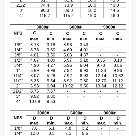
21/2“
74.4
73.9
16.0
43.0
3“
90.3
89.8
16.0
44.5
4“
115.7
115.2
19.0
48.0
3000#
6000#
9000#
C
NPS
C
C
C
C
C
min.
max.
min.
max.
min.
max.
1/8“
3.18
3.18
3.96
3.43
-
-
1/4“
3.78
3.30
4.60
4.01
-
-
3/8“
4.01
3.50
5.03
4.37
-
-
1/2“
4.67
4.09
5.97
5.18
9.35
8.18
3/4“
4.90
4.27
6.96
6.04
9.78
8.56
1“
5.69
4.98
7.92
6.93
11.38
9.96
11/4“
6.07
5.28
7.92
6.93
12.14
10.62
11/2“
6.35
5.54
8.92
7.80
12.70
11.12
2“
6.93
6.04
10.92
9.50
13.84
12.12
21/2“
8.76
7.67
-
-
-
-
3“
9.52
8.30
-
-
-
-
4“
10.69
9.53
-
-
-
-
3000#
6000#
9000#
NPS
D
D
D
D
D
D
max.
min.
max.
min.
max.
min.
1/8“
7.6
6.1
4.8
3.2
-
-
1/4“
10.0
8.5
7.1
5.6
-
-