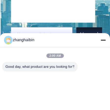
Verzend
zhanghaibin
2:00 AM
Good day, what product are you looking for?
Kasugai Shanghai Co., Ltd.
zhangying@kasugai-group.c
o.jp
86-21-6447-1967
Rm.8415, Bldg. A8, nr. 808
Hongqiao Road, Xuhui Distri