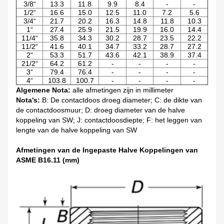
3/8“
13.3
11.8
9.9
8.4
-
-
1/2“
16.6
15.0
12.5
11.0
7.2
5.6
3/4“
21.7
20.2
16.3
14.8
11.8
10.3
1“
27.4
25.9
21.5
19.9
16.0
14.4
11/4“
35.8
34.3
30.2
28.7
23.5
22.2
11/2“
41.6
40.1
34.7
33.2
28.7
27.2
2“
53.3
51.7
43.6
42.1
38.9
37.4
21/2“
64.2
61.2
-
-
-
-
3“
79.4
76.4
-
-
-
-
4“
103.8
100.7
-
-
-
-
Algemene Nota:
alle afmetingen zijn in millimeter
Nota's:
B: De contactdoos droeg diameter; C: de dikte van
de contactdoosmuur; D: droeg diameter van de halve
koppeling van SW; J: contactdoosdiepte; F: het leggen van
lengte van de halve koppeling van SW
Afmetingen van de Ingepaste Halve Koppelingen van
ASME B16.11 (mm)