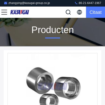
zhangying@kasugai-group.co.jp
86-21-6447-1967
Citaat
Producten