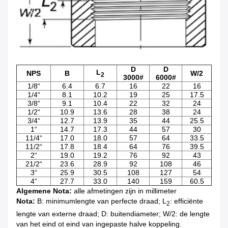
D
D
L
NPS
B
W/2
2
3000#
6000#
1/8“
6.4
6.7
16
22
16
1/4“
8.1
10.2
19
25
17.5
3/8“
9.1
10.4
22
32
24
1/2“
10.9
13.6
28
38
24
3/4“
12.7
13.9
35
44
25.5
1“
14.7
17.3
44
57
30
11/4“
17.0
18.0
57
64
33.5
11/2“
17.8
18.4
64
76
39.5
2“
19.0
19.2
76
92
43
21/2“
23.6
28.9
92
108
46
3“
25.9
30.5
108
127
54
4“
27.7
33.0
140
159
60.5
Algemene Nota:
alle afmetingen zijn in millimeter
Nota:
B: minimumlengte van perfecte draad; L
: efficiënte
2
lengte van externe draad; D: buitendiameter; W/2: de lengte
van het eind ot eind van ingepaste halve koppeling.