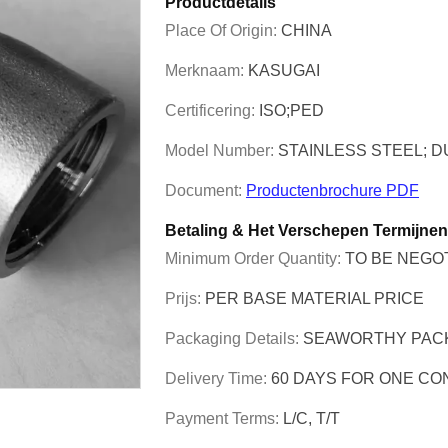
Productdetails
Place Of Origin:
CHINA
Merknaam:
KASUGAI
Certificering:
ISO;PED
Model Number:
STAINLESS STEEL; D
Document:
Productenbrochure PDF
Betaling & Het Verschepen Termijnen
Minimum Order Quantity:
TO BE NEGO
Prijs:
PER BASE MATERIAL PRICE
Packaging Details:
SEAWORTHY PAC
Delivery Time:
60 DAYS FOR ONE CO
Payment Terms:
L/C, T/T