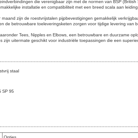
en eindverbindingen die verenigbaar zijn met de normen van BSP (Briti
kkelijke installatie en compatibiliteit met een breed scala aan leidin
 maand zijn de roestvrijstalen pijpbevestigingen gemakkelijk verkrijgb
s en de betrouwbare toeleveringsketen zorgen voor tijdige levering van
, waaronder Tees, Nipples en Elbows, een betrouwbare en duurzame opl
s zijn uitermate geschikt voor industriële toepassingen die een superie
vrij staal
S SP 95
Opties