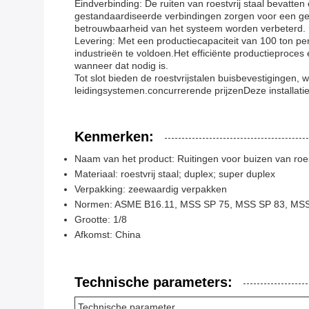
Eindverbinding: De ruiten van roestvrij staal bevatt
gestandaardiseerde verbindingen zorgen voor een gema
betrouwbaarheid van het systeem worden verbeterd.
Levering: Met een productiecapaciteit van 100 ton per
industrieën te voldoen.Het efficiënte productieproce
wanneer dat nodig is.
Tot slot bieden de roestvrijstalen buisbevestigingen
leidingsystemen.concurrerende prijzenDeze installatie
Kenmerken:
Naam van het product: Ruitingen voor buizen van roest
Materiaal: roestvrij staal; duplex; super duplex
Verpakking: zeewaardig verpakken
Normen: ASME B16.11, MSS SP 75, MSS SP 83, MS
Grootte: 1/8
Afkomst: China
Technische parameters:
Technische parameter