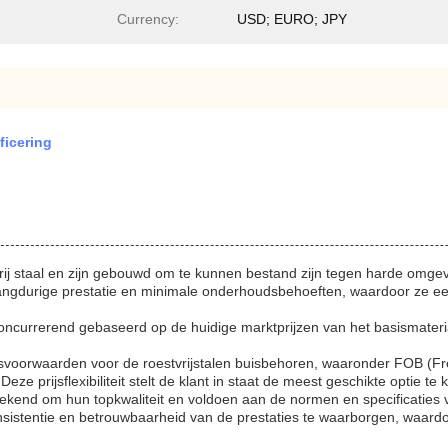
Currency:
USD; EURO; JPY
ficering
rij staal en zijn gebouwd om te kunnen bestand zijn tegen harde omg
 langdurige prestatie en minimale onderhoudsbehoeften, waardoor ze een
jn concurrerend gebaseerd op de huidige marktprijzen van het basismater
rijsvoorwaarden voor de roestvrijstalen buisbehoren, waaronder FOB (F
ze prijsflexibiliteit stelt de klant in staat de meest geschikte optie t
 bekend om hun topkwaliteit en voldoen aan de normen en specificaties
sistentie en betrouwbaarheid van de prestaties te waarborgen, waardo