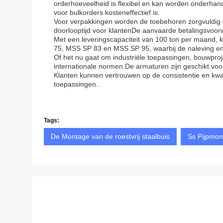
orderhoeveelheid is flexibel en kan worden onderhand
voor bulkorders kosteneffectief is.
Voor verpakkingen worden de toebehoren zorgvuldig v
doorlooptijd voor klantenDe aanvaarde betalingsvoorwaa
Met een leveringscapaciteit van 100 ton per maand, 
75, MSS SP 83 en MSS SP 95, waarbij de naleving en
Of het nu gaat om industriële toepassingen, bouwpro
internationale normen.De armaturen zijn geschikt vo
Klanten kunnen vertrouwen op de consistentie en kwa
toepassingen..
Tags:
De Montage van de roestvrij staalbuis
Ss Pijpmon