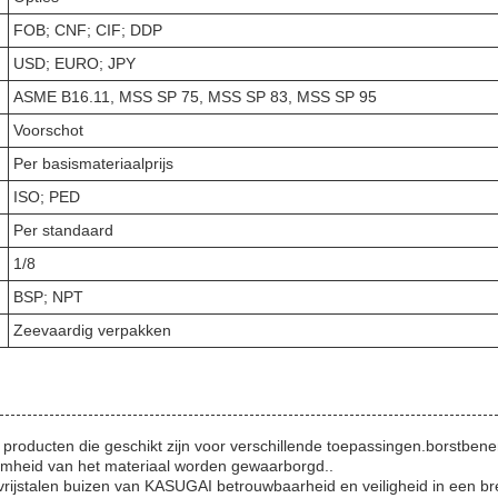
FOB; CNF; CIF; DDP
USD; EURO; JPY
ASME B16.11, MSS SP 75, MSS SP 83, MSS SP 95
Voorschot
Per basismateriaalprijs
ISO; PED
Per standaard
1/8
BSP; NPT
Zeevaardig verpakken
ige producten die geschikt zijn voor verschillende toepassingen.borstbe
amheid van het materiaal worden gewaarborgd..
vrijstalen buizen van KASUGAI betrouwbaarheid en veiligheid in een b