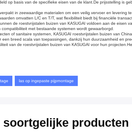
eld op basis van de specifieke eisen van de klant.De prijsstelling is 
erpakt in zeewaardige materialen om een veilig vervoer en levering te
rden omvatten L/C en T/T, wat flexibiliteit biedt bij financiële transact
kunnen de roestvrijstalen buizen van KASUGAI voldoen aan de eisen va
 compatibiliteit met bestaande systemen wordt gewaarborgd.
jecten of sanitaire systemen, KASUGAI roestvrijstalen buizen van Chin
or een breed scala van toepassingen, dankzij hun duurzaamheid en prec
liteit van de roestvrijstalen buizen van KASUGAI voor hun projecten.H
tage
las op ingepaste pijpmontage
soortgelijke producten