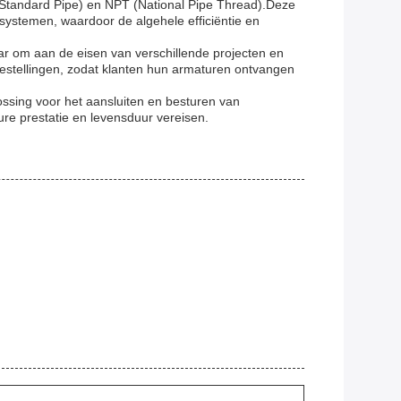
sh Standard Pipe) en NPT (National Pipe Thread).Deze
gsystemen, waardoor de algehele efficiëntie en
aar om aan de eisen van verschillende projecten en
 bestellingen, zodat klanten hun armaturen ontvangen
ossing voor het aansluiten en besturen van
ure prestatie en levensduur vereisen.