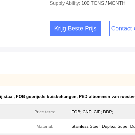
Supply Ability:
100 TONS / MONTH
Krijg Beste Prijs
Contact
j staal
,
FOB geprijsde buisbehangen
,
PED-albommen van roestvri
Price term:
FOB; CNF; CIF; DDP;
Material:
Stainless Steel; Duplex; Super D