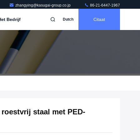
zhangying@kasugai-group.co.jp
86-21-6447-1967
et Bedrijf
Citaat
Dutch
roestvrij staal met PED-