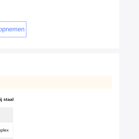
 opnemen
j staal
uplex