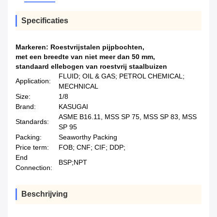
Specificaties
Markeren:
Roestvrijstalen pijpbochten
,
met een breedte van niet meer dan 50 mm
,
standaard ellebogen van roestvrij staalbuizen
FLUID; OIL & GAS; PETROL CHEMICAL;
Application:
MECHNICAL
Size:
1/8
Brand:
KASUGAI
ASME B16.11, MSS SP 75, MSS SP 83, MSS
Standards:
SP 95
Packing:
Seaworthy Packing
Price term:
FOB; CNF; CIF; DDP;
End
BSP;NPT
Connection:
Beschrijving