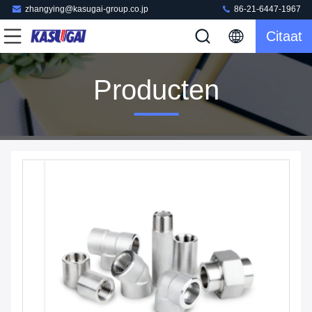
zhangying@kasugai-group.co.jp
86-21-6447-1967
Citaat
Producten