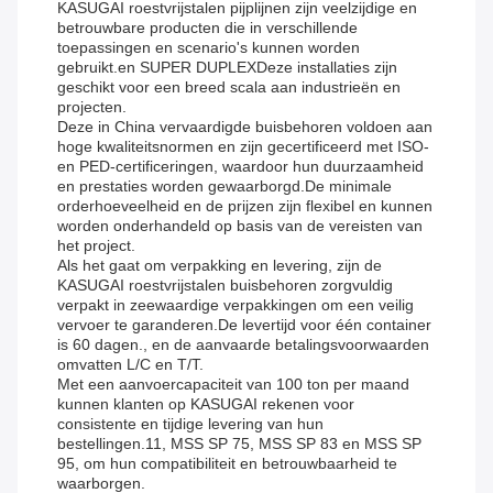
KASUGAI roestvrijstalen pijplijnen zijn veelzijdige en
betrouwbare producten die in verschillende
toepassingen en scenario's kunnen worden
gebruikt.en SUPER DUPLEXDeze installaties zijn
geschikt voor een breed scala aan industrieën en
projecten.
Deze in China vervaardigde buisbehoren voldoen aan
hoge kwaliteitsnormen en zijn gecertificeerd met ISO-
en PED-certificeringen, waardoor hun duurzaamheid
en prestaties worden gewaarborgd.De minimale
orderhoeveelheid en de prijzen zijn flexibel en kunnen
worden onderhandeld op basis van de vereisten van
het project.
Als het gaat om verpakking en levering, zijn de
KASUGAI roestvrijstalen buisbehoren zorgvuldig
verpakt in zeewaardige verpakkingen om een veilig
vervoer te garanderen.De levertijd voor één container
is 60 dagen., en de aanvaarde betalingsvoorwaarden
omvatten L/C en T/T.
Met een aanvoercapaciteit van 100 ton per maand
kunnen klanten op KASUGAI rekenen voor
consistente en tijdige levering van hun
bestellingen.11, MSS SP 75, MSS SP 83 en MSS SP
95, om hun compatibiliteit en betrouwbaarheid te
waarborgen.