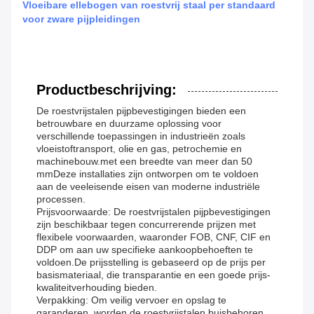
Vloeibare ellebogen van roestvrij staal per standaard
voor zware pijpleidingen
Productbeschrijving:
De roestvrijstalen pijpbevestigingen bieden een
betrouwbare en duurzame oplossing voor
verschillende toepassingen in industrieën zoals
vloeistoftransport, olie en gas, petrochemie en
machinebouw.met een breedte van meer dan 50
mmDeze installaties zijn ontworpen om te voldoen
aan de veeleisende eisen van moderne industriële
processen.
Prijsvoorwaarde: De roestvrijstalen pijpbevestigingen
zijn beschikbaar tegen concurrerende prijzen met
flexibele voorwaarden, waaronder FOB, CNF, CIF en
DDP om aan uw specifieke aankoopbehoeften te
voldoen.De prijsstelling is gebaseerd op de prijs per
basismateriaal, die transparantie en een goede prijs-
kwaliteitverhouding bieden.
Verpakking: Om veilig vervoer en opslag te
garanderen, worden de roestvrijstalen buisbehoren