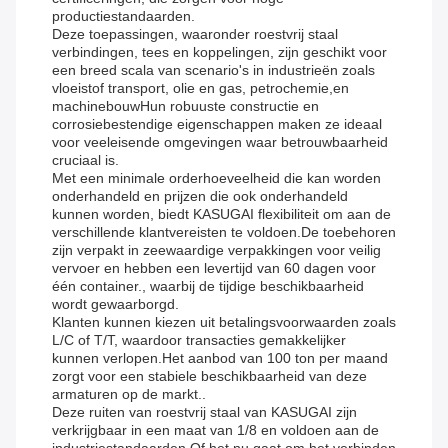
productiestandaarden.
Deze toepassingen, waaronder roestvrij staal
verbindingen, tees en koppelingen, zijn geschikt voor
een breed scala van scenario's in industrieën zoals
vloeistof transport, olie en gas, petrochemie,en
machinebouwHun robuuste constructie en
corrosiebestendige eigenschappen maken ze ideaal
voor veeleisende omgevingen waar betrouwbaarheid
cruciaal is.
Met een minimale orderhoeveelheid die kan worden
onderhandeld en prijzen die ook onderhandeld
kunnen worden, biedt KASUGAI flexibiliteit om aan de
verschillende klantvereisten te voldoen.De toebehoren
zijn verpakt in zeewaardige verpakkingen voor veilig
vervoer en hebben een levertijd van 60 dagen voor
één container., waarbij de tijdige beschikbaarheid
wordt gewaarborgd.
Klanten kunnen kiezen uit betalingsvoorwaarden zoals
L/C of T/T, waardoor transacties gemakkelijker
kunnen verlopen.Het aanbod van 100 ton per maand
zorgt voor een stabiele beschikbaarheid van deze
armaturen op de markt..
Deze ruiten van roestvrij staal van KASUGAI zijn
verkrijgbaar in een maat van 1/8 en voldoen aan de