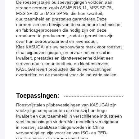
De roestvrijstalen buisbevestigingen voldoen aan
strenge normen zoals ASME B16.11, MSS SP 75,
MSS SP 83 en MSS SP 95, die hun kwaliteit,
duurzaamheid en prestaties garanderen.Deze
normen zijn een bewijs van de superieure technische
en fabricageprocessen die nodig zijn om deze
armaturen te produceren., zodat u gerust kan zijn
over hun betrouwbaarheid en levensduur.
Kies KASUGAI als uw betrouwbare merk voor roestvrij
staal pijpbevestigingen, en ervaar het verschil in
kwaliteit, prestaties en klanttevredenheid.Met een
streven naar uitmuntendheid en klantenservice,
KASUGAI levert producten die de verwachtingen
overtreffen en de maatstaf voor de industrie stellen.
Toepassingen:
Roestvrijstalen pijpbevestigingen van KASUGAI zijn
veelzijdige componenten die dankzij hun hoge
kwaliteit en duurzaamheid in verschillende industrieën
veel toepassingen vinden.Met modellen verkrijgbaar
in roestvrij staalDeze fittings worden in China
vervaardigd en zijn voorzien van ISO- en PED-
certificeringen, die zorgen voor hoge