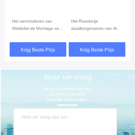
,
Het verminderen van
Het Roestvrije
Va
Weldolet-de Montage van
staalborgmoeren van AISI
st
de Roestvrij staalpijp
316L, van de Hexuitdraai
B1
ASTM A403 MSS SP-97
Dunne Noten van ISO 228-
He
Krijg Beste Prijs
Krijg Beste Prijs
1 Klasse 150 300 1000
St
Stuur uw vraag
Stuur ons uw verzoek en 
wij zullen u zo snel 
mogelijk antwoorden.