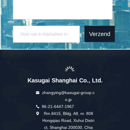
Verzend
Kasugai Shanghai Co., Ltd.
zhangying@kasugai-group.c
o.jp
86-21-6447-1967
Rm.8415, Bldg. A8, nr. 808
Hongqiao Road, Xuhui Distri
ct, Shanghai 200030, Chia