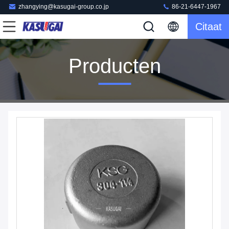
zhangying@kasugai-group.co.jp
86-21-6447-1967
Citaat
Producten