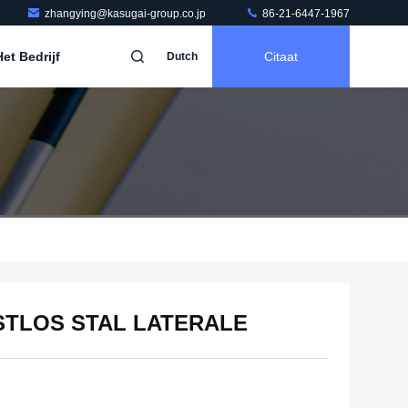
zhangying@kasugai-group.co.jp
86-21-6447-1967
et Bedrijf
Citaat
Dutch
STLOS STAL LATERALE