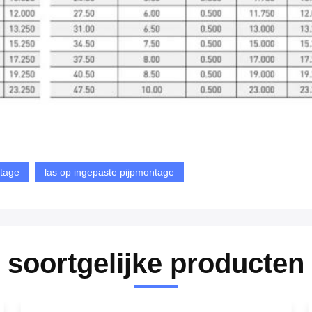
tage
las op ingepaste pijpmontage
soortgelijke producten