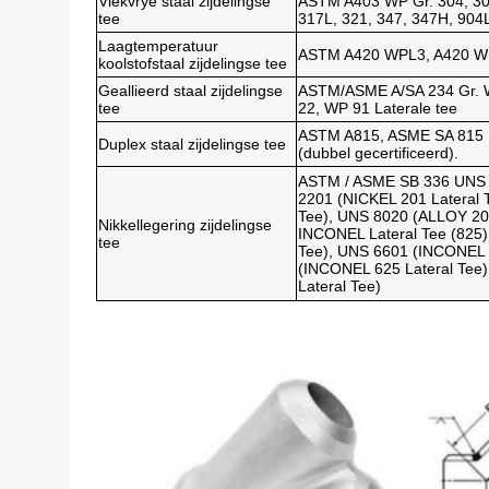
Vlekvrye staal zijdelingse
ASTM A403 WP Gr. 304, 304
tee
317L, 321, 347, 347H, 904L 
Laagtemperatuur
ASTM A420 WPL3, A420 WPL
koolstofstaal zijdelingse tee
Geallieerd staal zijdelingse
ASTM/ASME A/SA 234 Gr. 
tee
22, WP 91 Laterale tee
ASTM A815, ASME SA 815 
Duplex staal zijdelingse tee
(dubbel gecertificeerd).
ASTM / ASME SB 336 UNS 2
2201 (NICKEL 201 Lateral 
Tee), UNS 8020 (ALLOY 20 
Nikkellegering zijdelingse
INCONEL Lateral Tee (825
tee
Tee), UNS 6601 (INCONEL 
(INCONEL 625 Lateral Te
Lateral Tee)