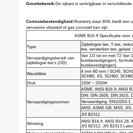
Groottebereik:
De zijkant is verkrijgbaar in verschille
Corrosiebestendigheid:
Roestvrij staal 304L biedt een
vervoeren vloeistof of gas corrosief kan zijn.
ASME B16.9 Specificatie voor 
Zijdelingse tee, Y tee, reduc
Type
tee, versterken tee, gelas
Van 1/2 tot en met 72 Van 1
Vervaardigingsbereik van
buisbevestigingen), formuli
zijdelingse tee's (OD)
buisbevestigingen)
4 mm 80 mm / SCH5, SCH1
Wanddikte
SCH80, XS, SCH60, SCH80
Druk
150# ~ 2500#
ASME
: ANSI B16.9, ANSI 
DIN
: DIN 2605, DIN 2615, 
Vervaardiging
: EN10253-1,
Vervaardigingsnormen
ANSI, ASME GB, MSS, JIS,
JIS B2311
ANSI B16.9, ANSI B16.28, 
Afmeting
JIS B2312, JIS B2313 Later