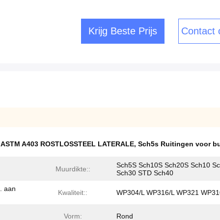
Krijg Beste Prijs
Contact
,
ASTM A403 ROSTLOSSTEEL LATERALE
,
Sch5s Ruitingen voor bui
Sch5S Sch10S Sch20S Sch10 S
Muurdikte::
Sch30 STD Sch40
. aan
Kwaliteit::
WP304/L WP316/L WP321 WP31
Vorm:
Rond