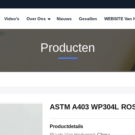
Video's
Over Ons
Nieuws
Gevallen
WEBSITE Van H
Producten
ASTM A403 WP304L RO
Productdetails
Plaats Van Herkomst:
China