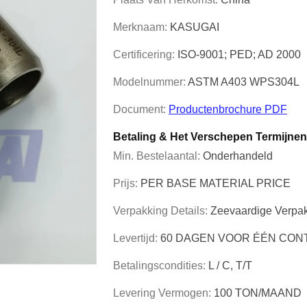
Merknaam:
KASUGAI
Certificering:
ISO-9001; PED; AD 2000
Modelnummer:
ASTM A403 WPS304L
Document:
Productenbrochure PDF
Betaling & Het Verschepen Termijnen
Min. Bestelaantal:
Onderhandeld
Prijs:
PER BASE MATERIAL PRICE
Verpakking Details:
Zeevaardige Verpa
Levertijd:
60 DAGEN VOOR ÉÉN CON
Betalingscondities:
L / C, T/T
Levering Vermogen:
100 TON/MAAND