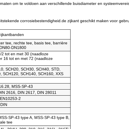
nde maten om te voldoen aan verschillende buisdiameter en systeemverei
 uitstekende corrosiebestendigheid.de zijkant geschikt maken voor gebr
zijkantbanden
er tee, rechte tee, basis tee, barrière
t: DN80-DN1800
/2 tot en met 30 (naadloze
er 16 tot en met 72 (naadloze
0, SCH20, SCH30, SCH40, STD,
, SCH120, SCH140, SCH160, XXS
B16.28, MSS-SP-43
DIN 2616, DIN 2617, DIN 28011
 EN10253-2
 DIN
MSS-SP-43 type A, MSS-SP-43 type B,
ale tee