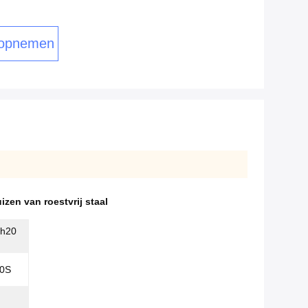
 opnemen
zen van roestvrij staal
ch20
0S