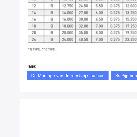
Tags:
De Montage van de roestvrij staalbuis
Ss Pijpmon