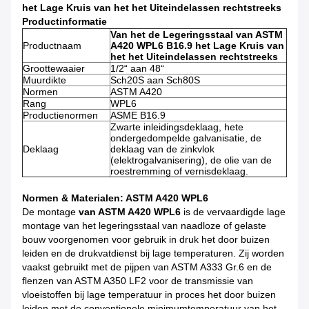
het Lage Kruis van het het Uiteindelassen rechtstreeks
Productinformatie
Van het de Legeringsstaal van ASTM
Productnaam
A420 WPL6 B16.9 het Lage Kruis van
het het Uiteindelassen rechtstreeks
Groottewaaier
1/2“ aan 48“
Muurdikte
Sch20S aan Sch80S
Normen
ASTM A420
Rang
WPL6
Productienormen
ASME B16.9
Zwarte inleidingsdeklaag, hete
ondergedompelde galvanisatie, de
Deklaag
deklaag van de zinkvlok
(elektrogalvanisering), de olie van de
roestremming of vernisdeklaag.
Normen & Materialen: ASTM A420 WPL6
De montage
van ASTM A420 WPL6
is de vervaardigde lage
montage van het legeringsstaal van naadloze of gelaste
bouw voorgenomen voor gebruik in druk het door buizen
leiden en de drukvatdienst bij lage temperaturen. Zij worden
vaakst gebruikt met de pijpen van ASTM A333 Gr.6 en de
flenzen van ASTM A350 LF2 voor de transmissie van
vloeistoffen bij lage temperatuur in proces het door buizen
leiden met de conventionele minimumtemperatuur van het