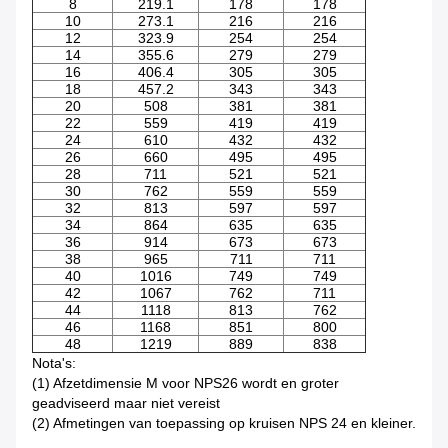
8
219.1
178
178
10
273.1
216
216
12
323.9
254
254
14
355.6
279
279
16
406.4
305
305
18
457.2
343
343
20
508
381
381
22
559
419
419
24
610
432
432
26
660
495
495
28
711
521
521
30
762
559
559
32
813
597
597
34
864
635
635
36
914
673
673
38
965
711
711
40
1016
749
749
42
1067
762
711
44
1118
813
762
46
1168
851
800
48
1219
889
838
Nota's:
(1) Afzetdimensie M voor NPS26 wordt en groter
geadviseerd maar niet vereist
(2) Afmetingen van toepassing op kruisen NPS 24 en kleiner.