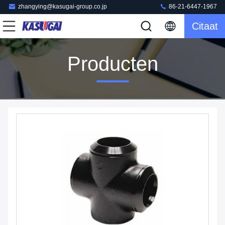
zhangying@kasugai-group.co.jp
86-21-6447-1967
Citaat
Producten