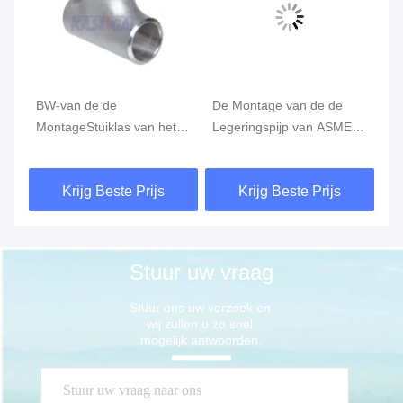
BW-van de de
De Montage van de de
De
MontageStuiklas van het
Legeringspijp van ASME
st
Legeringsstaal het Gelijke
B16.28, de Montage van
Ui
8
T-stuk ASTM A234 WP22
het het Uiteindelassen van
St
Krijg Beste Prijs
Krijg Beste Prijs
B16.9
ASTM A234
A4
Stuur uw vraag
Stuur ons uw verzoek en 
wij zullen u zo snel 
mogelijk antwoorden.