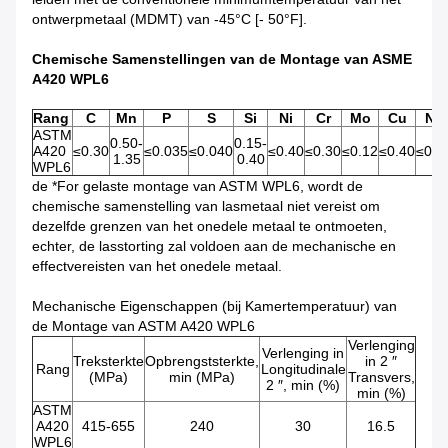
ontwerpmetaal (MDMT) van -45°C [- 50°F].
Chemische Samenstellingen van de Montage van ASME
A420 WPL6
Rang
C
Mn
P
S
Si
Ni
Cr
Mo
Cu
Nb
ASTM
0.50-
0.15-
A420
≤0.30
≤0.035
≤0.040
≤0.40
≤0.30
≤0.12
≤0.40
≤0.0
1.35
0.40
WPL6
de *For gelaste montage van ASTM WPL6, wordt de
chemische samenstelling van lasmetaal niet vereist om
dezelfde grenzen van het onedele metaal te ontmoeten,
echter, de lasstorting zal voldoen aan de mechanische en
effectvereisten van het onedele metaal.
Mechanische Eigenschappen (bij Kamertemperatuur) van
de Montage van ASTM A420 WPL6
Verlenging
Verlenging in
Treksterkte
Opbrengststerkte,
in 2 ″
Rang
Longitudinale
(MPa)
min (MPa)
Transvers,
2 ″, min (%)
min (%)
ASTM
A420
415-655
240
30
16.5
WPL6