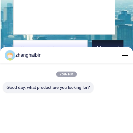
Verzend
zhanghaibin
7:46 PM
Good day, what product are you looking for?
Kasugai Shanghai Co., Ltd.
zhangying@kasugai-group.c
o.jp
86-21-6447-1967
Rm.8415, Bldg. A8, nr. 808