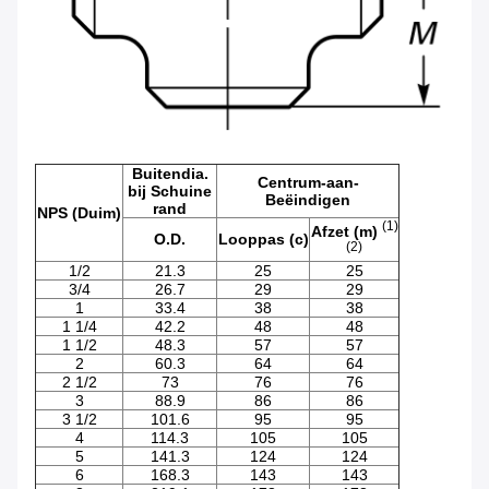
Buitendia.
Centrum-aan-
bij Schuine
Beëindigen
rand
NPS (Duim)
(1)
Afzet (m)
O.D.
Looppas (c)
(2)
1/2
21.3
25
25
3/4
26.7
29
29
1
33.4
38
38
1 1/4
42.2
48
48
1 1/2
48.3
57
57
2
60.3
64
64
2 1/2
73
76
76
3
88.9
86
86
3 1/2
101.6
95
95
4
114.3
105
105
5
141.3
124
124
6
168.3
143
143